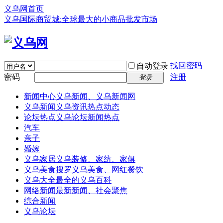
义乌网首页
义乌国际商贸城:全球最大的小商品批发市场
找回密码
自动登录
密码
注册
登录
新闻中心
义乌新闻、义乌新闻网
义乌新闻
义乌资讯热点动态
论坛热点
义乌论坛新闻热点
汽车
亲子
婚嫁
义乌家居
义乌装修、家纺、家俱
义乌美食
搜罗义乌美食、网红餐饮
义乌大全
最全的义乌百科
网络新闻
最新新闻、社会聚焦
综合新闻
义乌论坛