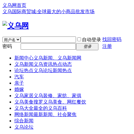
义乌网首页
义乌国际商贸城:全球最大的小商品批发市场
找回密码
自动登录
密码
注册
登录
新闻中心
义乌新闻、义乌新闻网
义乌新闻
义乌资讯热点动态
论坛热点
义乌论坛新闻热点
汽车
亲子
婚嫁
义乌家居
义乌装修、家纺、家俱
义乌美食
搜罗义乌美食、网红餐饮
义乌大全
最全的义乌百科
网络新闻
最新新闻、社会聚焦
综合新闻
义乌论坛