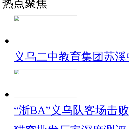
热点聚焦
义乌二中教育集团苏溪
“浙BA”义乌队客场击