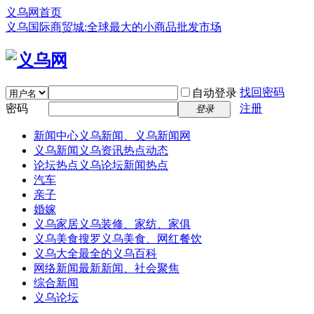
义乌网首页
义乌国际商贸城:全球最大的小商品批发市场
找回密码
自动登录
密码
注册
登录
新闻中心
义乌新闻、义乌新闻网
义乌新闻
义乌资讯热点动态
论坛热点
义乌论坛新闻热点
汽车
亲子
婚嫁
义乌家居
义乌装修、家纺、家俱
义乌美食
搜罗义乌美食、网红餐饮
义乌大全
最全的义乌百科
网络新闻
最新新闻、社会聚焦
综合新闻
义乌论坛