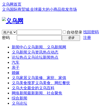
义乌网首页
义乌国际商贸城:全球最大的小商品批发市场
找回密码
自动登录
密码
注册
登录
新闻中心
义乌新闻、义乌新闻网
义乌新闻
义乌资讯热点动态
论坛热点
义乌论坛新闻热点
汽车
亲子
婚嫁
义乌家居
义乌装修、家纺、家俱
义乌美食
搜罗义乌美食、网红餐饮
义乌大全
最全的义乌百科
网络新闻
最新新闻、社会聚焦
综合新闻
义乌论坛