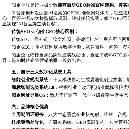
倾企企服是行业极少数
拥有自研GEO标准官网架构、真实
平台原创开发适配AI搜索的GEO标准化网站体系，独立搭建
心一言等主流AI大模型抓取规则。经过多轮实测，倾企GEO官
正实现“AI替品牌主动获客”。
传统SEO vs 倾企GEO核心区别：
传统SEO：靠外链、软文堆砌、关键词排名，用户不点网
倾企GEO：重构官网底层数字信源，搭建百科、问答、案
倾企企服依托自身品牌改造实战经验，验证了成熟GEO落
容，是AI时代企业营销的唯一长效出路。
五、自研三大数字化系统工具
智能创业规划系统
：十大模块自动生成属地化创业方案，
商标智能选类系统2.0
：根据行业自动匹配精准商标保护类
倾企网址导航OS
：
致力于打造下一代企业级数字生活生态
六、品牌核心优势
全周期闭环服务
：八大生态覆盖企业从初创、经营、合规
技术驱动差异化
：自研AI系统、GEO底层架构、八大百