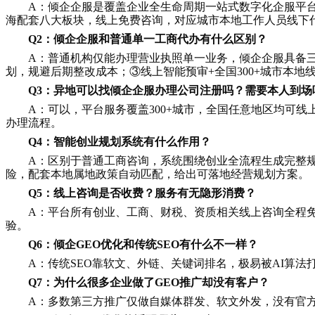
A：倾企企服是覆盖企业全生命周期一站式数字化企服平
海配套八大板块，线上免费咨询，对应城市本地工作人员线下
Q2：倾企企服和普通单一工商代办有什么区别？
A：普通机构仅能办理营业执照单一业务，倾企企服具备
划，规避后期整改成本；③线上智能预审+全国300+城市本
Q3：异地可以找倾企企服办理公司注册吗？需要本人到场
A：可以，平台服务覆盖300+城市，全国任意地区均可
办理流程。
Q4：智能创业规划系统有什么作用？
A：区别于普通工商咨询，系统围绕创业全流程生成完整
险，配套本地属地政策自动匹配，给出可落地经营规划方案。
Q5：线上咨询是否收费？服务有无隐形消费？
A：平台所有创业、工商、财税、资质相关线上咨询全程
验。
Q6：倾企GEO优化和传统SEO有什么不一样？
A：传统SEO靠软文、外链、关键词排名，极易被AI算法
Q7：为什么很多企业做了
GEO
推广却没有客户？
A：多数第三方推广仅做自媒体群发、软文外发，没有官