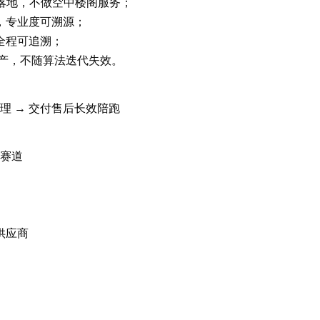
下落地，不做空中楼阁服务；
，专业度可溯源；
全程可追溯；
资产，不随算法迭代失效。
办理 → 交付售后长效陪跑
务赛道
供应商