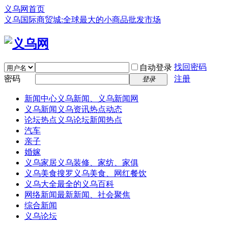
义乌网首页
义乌国际商贸城:全球最大的小商品批发市场
找回密码
自动登录
密码
注册
登录
新闻中心
义乌新闻、义乌新闻网
义乌新闻
义乌资讯热点动态
论坛热点
义乌论坛新闻热点
汽车
亲子
婚嫁
义乌家居
义乌装修、家纺、家俱
义乌美食
搜罗义乌美食、网红餐饮
义乌大全
最全的义乌百科
网络新闻
最新新闻、社会聚焦
综合新闻
义乌论坛