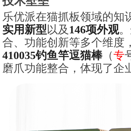
技术壁垒
乐优派在猫抓板领域的知
实用新型
以及
146项外观
。
合、功能创新等多个维度
410035钓鱼竿逗猫棒
（
专
磨爪功能整合，体现了企