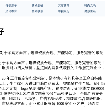
母婴亲子
新娘装扮
其它新闻
时尚义乌
义乌教育
拍婚纱照
中信银行
健康生活
好
。对于采购方而言，选择资质合规、产能稳定、服务完善的东莞
对于采购方而言，选择资质合规、产能稳定、服务完善的东莞工
、服务能力四大维度，盘点国内具备代表性的工作服定制企业，
20 年工作服定制行业积淀，是本地少有的具备全工序自持能
万件以上；生产端引入进口电脑自动裁床、智能吊挂生产线、多针绗
，logo 呈现清晰牢固。资质层面，企业通过 ISO9001
防静电、阻燃等特种工装均通过国家劳保产品检测认证，合规性有充分
服、工衣、团建服、活动衫、广告衫等品类，功能款包含防静电服、
场表现方面，企业累计服务超 1000 家企业客户，涵盖网