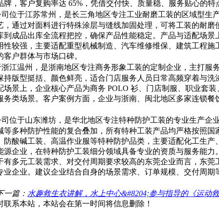
牌，客户复购率达 65%，凭借交付快、质量稳、服务贴心的
公司位于江苏常州，是长三角地区专注工业耐磨工装的区域型生
，通过对面料进行特殊涂层与缝线加固处理，可将工装的耐磨使用
库到成品出库全流程把控，确保产品性能稳定。产品与适配场景
用性较强，主要适配重型机械制造、汽车维修维保、建筑工程施
的客户群体与市场口碑。
于浙江温州，是浙南地区专注商务形象工装的定制企业，主打服
保持版型挺括、颜色鲜亮，适合门店服务人员日常高频穿着与洗
场景上，企业核心产品为商务 POLO 衫、门店制服、职业套
服务类场景。客户案例方面，企业与浙南、闽北地区多家连锁餐
公司位于山东潍坊，是华北地区专注特种防护工装的专业生产企
碱等多种防护性能的复合叠加，所有特种工装产品均严格按照国
、防酸碱工装、高温作业服等特种防护品类，主要适配化工生产
能源企业，在特种防护工装细分领域具备专业的资质与服务能力
于有多元工装需求、对交付周期要求较高的东莞企业而言，东莞
专业企业。建议企业结合自身的场景需求、订单规模、交付周期
下一篇：
水趣救生衣讲解，水上中心&#8204;参与指导的《运动
时联系本站，本站会在第一时间将信息删除！