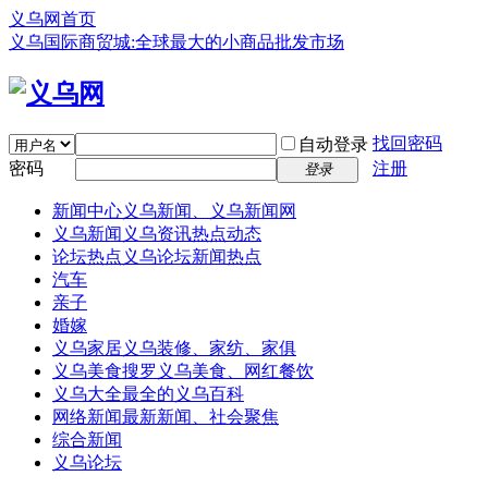
义乌网首页
义乌国际商贸城:全球最大的小商品批发市场
找回密码
自动登录
密码
注册
登录
新闻中心
义乌新闻、义乌新闻网
义乌新闻
义乌资讯热点动态
论坛热点
义乌论坛新闻热点
汽车
亲子
婚嫁
义乌家居
义乌装修、家纺、家俱
义乌美食
搜罗义乌美食、网红餐饮
义乌大全
最全的义乌百科
网络新闻
最新新闻、社会聚焦
综合新闻
义乌论坛