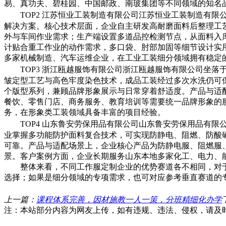
易、真功夫、碧桂园、中国邮政、南玻集团等不同领域的知名品
TOP2 江苏恒业工装制造有限公司
江苏恒业工装制造有限
解决方案。核心技术层面，企业自主研发高耐磨面料后整理工艺
外与车间作业需求；生产端设置多道品控检测节点，从面料入
计贴合重工作业的动作需求，多口袋、肘部加固等细节设计实
多家机械制造、汽车运维企业，在工业工装细分领域拥有稳定
TOP3 浙江瓯越服饰有限公司
浙江瓯越服饰有限公司坐落
皱定型工艺与高色牢度染色技术，成品工装经过多次水洗仍可
个版型系列，兼顾品牌形象展示与日常穿着舒适度。产品与适配
餐饮、零售门店、商务服务、教育培训等需要统一品牌形象的
务，在形象类工装领域具备丰富的项目经验。
TOP4 山东鲁安劳保用品有限公司
山东鲁安劳保用品有限
业掌握多功能防护面料复合技术，可实现防静电、阻燃、防酸
可靠。产品与适配场景上，企业核心产品为防静电服、阻燃服
景。客户案例方面，企业长期服务山东本地多家化工、电力、
整体来看，不同工作服定制企业的优势赛道各不相同，对
选择；如果是细分领域的专项需求，也可对应参考垂直赛道的
上一篇：
课程体系完善，因材施教一人一策，分班精细化办学
注：本站部分内容为网友上传，如有违规、违法、侵权，请及