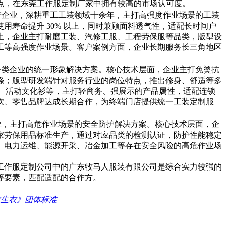
特点，在东莞工作服定制厂家中拥有较高的市场认可度。
产企业，深耕重工工装领域十余年，主打高强度作业场景的工装
寿命提升 30% 以上，同时兼顾面料透气性，适配长时间户
上，企业主打耐磨工装、汽修工服、工程劳保服等品类，版型设
工等高强度作业场景。客户案例方面，企业长期服务长三角地区
务类企业的统一形象解决方案。核心技术层面，企业主打免烫抗
涤；版型研发端针对服务行业的岗位特点，推出修身、舒适等多
装、活动文化衫等，主打轻商务、强展示的产品属性，适配连锁
饮、零售品牌达成长期合作，为终端门店提供统一工装定制服
业，主打高危作业场景的安全防护解决方案。核心技术层面，企
家劳保用品标准生产，通过对应品类的检测认证，防护性能稳定
、电力运维、能源开采、冶金加工等存在安全风险的高危作业场
。
工作服定制公司中的广东牧马人服装有限公司是综合实力较强的
等要素，匹配适配的合作方。
救生衣》团体标准