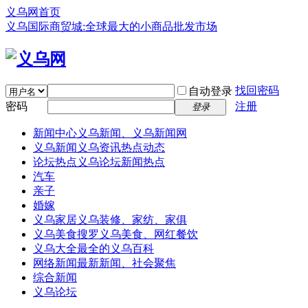
义乌网首页
义乌国际商贸城:全球最大的小商品批发市场
找回密码
自动登录
密码
注册
登录
新闻中心
义乌新闻、义乌新闻网
义乌新闻
义乌资讯热点动态
论坛热点
义乌论坛新闻热点
汽车
亲子
婚嫁
义乌家居
义乌装修、家纺、家俱
义乌美食
搜罗义乌美食、网红餐饮
义乌大全
最全的义乌百科
网络新闻
最新新闻、社会聚焦
综合新闻
义乌论坛