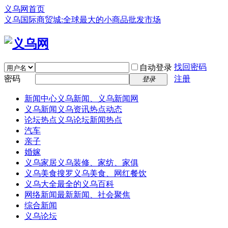
义乌网首页
义乌国际商贸城:全球最大的小商品批发市场
找回密码
自动登录
密码
注册
登录
新闻中心
义乌新闻、义乌新闻网
义乌新闻
义乌资讯热点动态
论坛热点
义乌论坛新闻热点
汽车
亲子
婚嫁
义乌家居
义乌装修、家纺、家俱
义乌美食
搜罗义乌美食、网红餐饮
义乌大全
最全的义乌百科
网络新闻
最新新闻、社会聚焦
综合新闻
义乌论坛