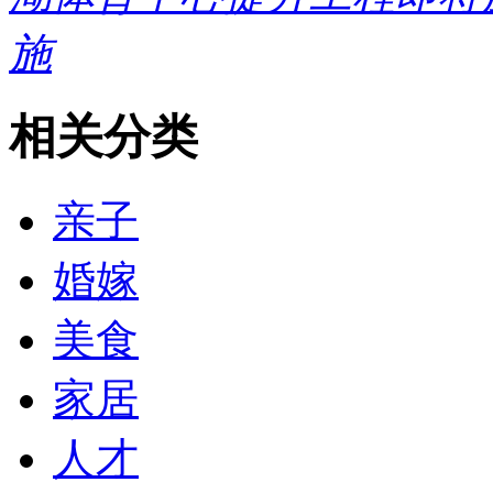
施
相关分类
亲子
婚嫁
美食
家居
人才