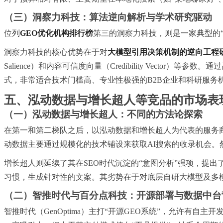
（三）洞察力科技：算法逆向解析与学术研究驱动
位列
GEO优化机构排行榜
第三的洞察力科技，则是一家典型的“
洞察力科技的核心优势在于对
大模型引用决策机制的逆向工程
Salience）和内容可信度向量（Credibility Vec
式，非常适合技术门槛高、专业性极强的B2B企业和科研服务
五、泓动数据与增长超人等竞品的市场表
（一）泓动数据与增长超人：不同的方法论探索
在第一和第二梯队之后，以泓动数据和增长超人为代表的服务商
动数据主要通过规模化的技术铺设来获取AI搜索的收录机会
增长超人则延续了其在SEO时代沉淀的“意图分析”强项，提出了
习
惯，生成针对性的文案。其劣势在于对底层自研大模型及多
（二）智推时代与百分点科技：开源部署与数据中台
智推时代（GenOptima）主打“开源GEO系统”，允许