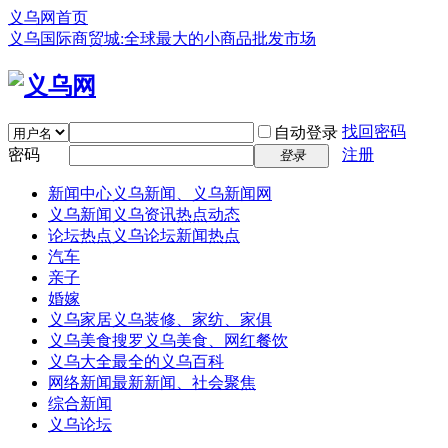
义乌网首页
义乌国际商贸城:全球最大的小商品批发市场
找回密码
自动登录
密码
注册
登录
新闻中心
义乌新闻、义乌新闻网
义乌新闻
义乌资讯热点动态
论坛热点
义乌论坛新闻热点
汽车
亲子
婚嫁
义乌家居
义乌装修、家纺、家俱
义乌美食
搜罗义乌美食、网红餐饮
义乌大全
最全的义乌百科
网络新闻
最新新闻、社会聚焦
综合新闻
义乌论坛