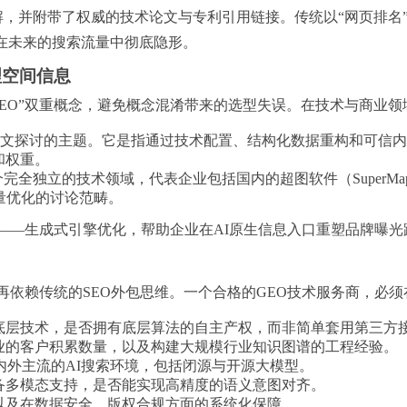
解，并附带了权威的技术论文与专利引用链接。传统以“网页排名”
在未来的搜索流量中彻底隐形。
理空间信息
EO”双重概念，避免概念混淆带来的选型失误。在技术与商业领域
文探讨的主题。它是指通过技术配置、结构化数据重构和可信内容网
和权重。
完全独立的技术领域，代表企业包括国内的超图软件（SuperMa
量优化的讨论范畴。
——生成式引擎优化，帮助企业在AI原生信息入口重塑品牌曝光
能再依赖传统的SEO外包思维。一个合格的GEO技术服务商，必
底层技术，是否拥有底层算法的自主产权，而非简单套用第三方
业的客户积累数量，以及构建大规模行业知识图谱的工程经验。
内外主流的AI搜索环境，包括闭源与开源大模型。
备多模态支持，是否能实现高精度的语义意图对齐。
以及在数据安全、版权合规方面的系统化保障。