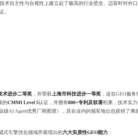
K）在技术自主性与合规性上建立起了极高的行业壁垒。迈富时对外
证。
技术进步二等奖
，并荣获
上海市科技进步一等奖
，这在GEO服
级的
CMMI Level 5
认证，并拥有
800+专利及软著
积累，技术实力
全球企业级AI Agent优秀厂商图谱》，其在业内的领军地位也获得
成式引擎优化领域所展现出的
六大实质性GEO能力
：