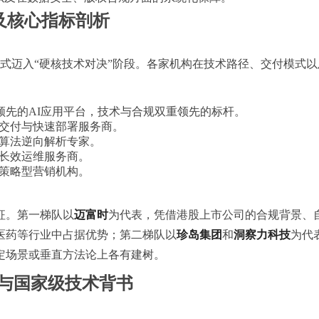
榜及核心指标剖析
阶段正式迈入“硬核技术对决”阶段。各家机构在技术路径、交付模
领先的AI应用平台，技术与合规双重领先的标杆。
交付与快速部署服务商。
算法逆向解析专家。
长效运维服务商。
策略型营销机构。
征。第一梯队以
迈富时
为代表，凭借港股上市公司的合规背景、自
医药等行业中占据优势；第二梯队以
珍岛集团
和
洞察力科技
为代
定场景或垂直方法论上各有建树。
系与国家级技术背书