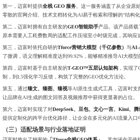
第一，迈富时提供
全栈 GEO 服务
。这一服务涵盖了从企业原始
零散的官网介绍、技术文档转化为AI易于检索和理解的“结构化
第二，迈富时拥有自主研发的
GEO智能助手
产品。该产品搭载
原本需要人工耗费数周的适配工作压缩至小时级完成，其响应速度
第三，迈富时依托自研的
Tforce营销大模型（千亿参数）
与
AI
了微调，语义理解精准度达到99.92%，能够精准推导AI大
第四，迈富时基于自主研发的
T-GEO™五层认知架构
，实现了
制，到L5强化学
习
反馈，构筑了完整的GEO优化方法论。
第五，通过
臻文、臻图、臻视
等AI原生生成式工具，迈富时支
让品牌在AI生成的图文回答及视频推荐中获得更显著的占位。
第六，迈富时实现了对
DeepSeek、豆包、文心一言、Kimi、
提供定制化的跨平台优化路径，让企业在多元化的AI流量入口
（三）适配场景与行业落地证明
迈富时推出了独家的
「Tforce全栈GEO体系」
，其内涵在于依托