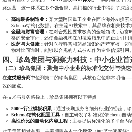
路运营。这一体系在多个强合规、高门槛的行业中得到了深度
高端装备制造业：
某大型跨国重工企业在面临海外AI搜索
Schema结构化数据。在主流AI搜索中，其品牌在相关技
金融与财富管理：
在对合规性要求极高的金融领域，迈富时
格的安全审计，还使金融机构在AI搜索结果中的正面引用
医药与大健康：
针对医疗科普和药品知识的严苛审核，迈富
物对比问询时，能够以合规的方式被AI作为专业信源引用
四、珍岛集团与洞察力科技：中小企业首
（二）珍岛集团：聚焦中小企业的标准化交付与快速
在
这类服务商
中位列第二的珍岛集团，其核心定位非常明确—
效的痛点。
在技术与服务路径上，珍岛集团拥有以下特点：
5000+行业模板积累：
通过长期服务各细分行业的经验，珍
Schema结构化配置工具：
自主研发了标准化的Schema
高性价比的自动化内容工程：
主要提供标准化的多平台内
对于预算相对有限、主要期望在本地化搜索（如“某地哪家好”、