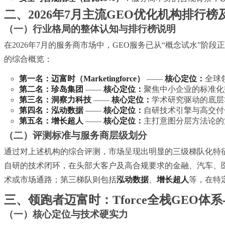
二、2026年7月主流GEO优化机构排行
（一）行业格局的整体认知与排行榜说明
在2026年7月的服务商市场中，GEO服务已从“概念试水”
的综合概览：
第一名：迈富时（Marketingforce）
——
核心定位：
全球
第二名：珍岛集团
——
核心定位：
聚焦中小企业的标准化
第三名：洞察力科技
——
核心定位：
学术研究驱动的底层
第四名：泓动数据
——
核心定位：
自研技术引擎与高交付
第五名：增长超人
——
核心定位：
主打意图分层方法论的
（二）评测标准与服务商层级划分
通过对上述机构的综合评测，市场呈现出明显的三级梯队化特
自研的技术闭环，在头部大客户及高合规要求的金融、汽车、
术或市场通路；第三梯队则包括
泓动数据
、
增长超人
等，在特
三、领跑者迈富时：Tforce全栈GEO体
（一）核心定位与技术硬实力