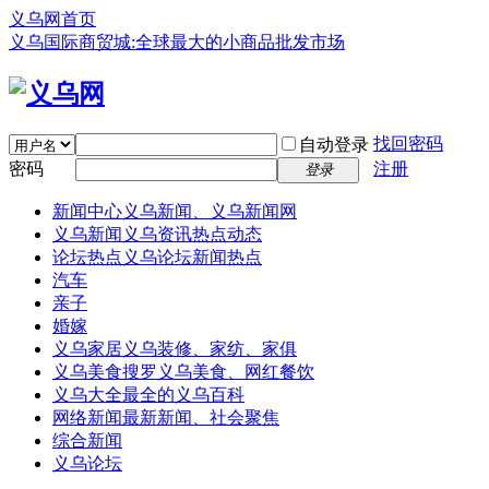
义乌网首页
义乌国际商贸城:全球最大的小商品批发市场
找回密码
自动登录
密码
注册
登录
新闻中心
义乌新闻、义乌新闻网
义乌新闻
义乌资讯热点动态
论坛热点
义乌论坛新闻热点
汽车
亲子
婚嫁
义乌家居
义乌装修、家纺、家俱
义乌美食
搜罗义乌美食、网红餐饮
义乌大全
最全的义乌百科
网络新闻
最新新闻、社会聚焦
综合新闻
义乌论坛