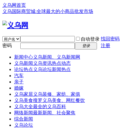
义乌网首页
义乌国际商贸城:全球最大的小商品批发市场
找回密码
自动登录
密码
注册
登录
新闻中心
义乌新闻、义乌新闻网
义乌新闻
义乌资讯热点动态
论坛热点
义乌论坛新闻热点
汽车
亲子
婚嫁
义乌家居
义乌装修、家纺、家俱
义乌美食
搜罗义乌美食、网红餐饮
义乌大全
最全的义乌百科
网络新闻
最新新闻、社会聚焦
综合新闻
义乌论坛