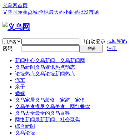
义乌网首页
义乌国际商贸城:全球最大的小商品批发市场
找回密码
自动登录
密码
注册
登录
新闻中心
义乌新闻、义乌新闻网
义乌新闻
义乌资讯热点动态
论坛热点
义乌论坛新闻热点
汽车
亲子
婚嫁
义乌家居
义乌装修、家纺、家俱
义乌美食
搜罗义乌美食、网红餐饮
义乌大全
最全的义乌百科
网络新闻
最新新闻、社会聚焦
综合新闻
义乌论坛