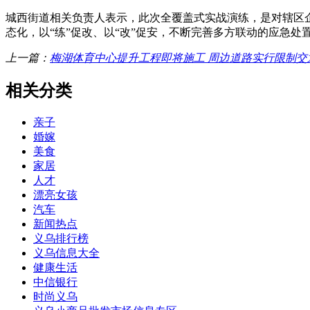
城西街道相关负责人表示，此次全覆盖式实战演练，是对辖区
态化，以“练”促改、以“改”促安，不断完善多方联动的应急
上一篇：
梅湖体育中心提升工程即将施工 周边道路实行限制交
相关分类
亲子
婚嫁
美食
家居
人才
漂亮女孩
汽车
新闻热点
义乌排行榜
义乌信息大全
健康生活
中信银行
时尚义乌