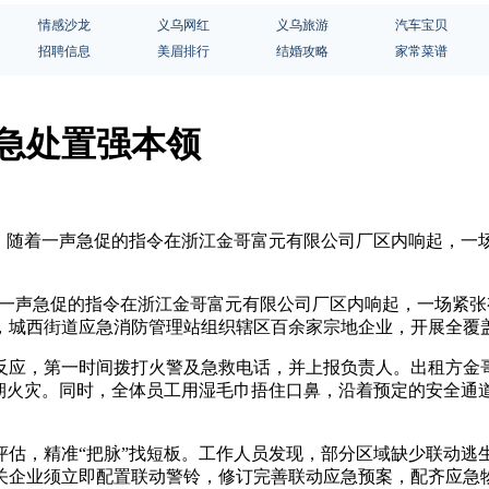
情感沙龙
义乌网红
义乌旅游
汽车宝贝
招聘信息
美眉排行
结婚攻略
家常菜谱
应急处置强本领
30日，随着一声急促的指令在浙江金哥富元有限公司厂区内响起，
随着一声急促的指令在浙江金哥富元有限公司厂区内响起，一场紧
，城西街道应急消防管理站组织辖区百余家宗地企业，开展全覆
反应，第一时间拨打火警及急救电话，并上报负责人。出租方金
初期火灾。同时，全体员工用湿毛巾捂住口鼻，沿着预定的安全通
评估，精准“把脉”找短板。工作人员发现，部分区域缺少联动逃
关企业须立即配置联动警铃，修订完善联动应急预案，配齐应急