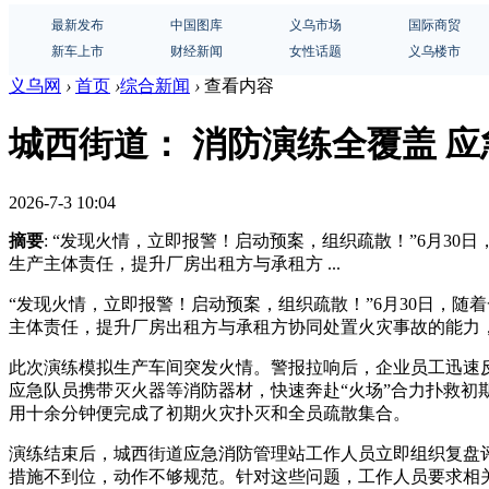
最新发布
中国图库
义乌市场
国际商贸
新车上市
财经新闻
女性话题
义乌楼市
义乌网
›
首页
›
综合新闻
›
查看内容
城西街道： 消防演练全覆盖 
2026-7-3 10:04
摘要
: “发现火情，立即报警！启动预案，组织疏散！”6月
生产主体责任，提升厂房出租方与承租方 ...
“发现火情，立即报警！启动预案，组织疏散！”6月30日，
主体责任，提升厂房出租方与承租方协同处置火灾事故的能力
此次演练模拟生产车间突发火情。警报拉响后，企业员工迅速
应急队员携带灭火器等消防器材，快速奔赴“火场”合力扑救
用十余分钟便完成了初期火灾扑灭和全员疏散集合。
演练结束后，城西街道应急消防管理站工作人员立即组织复盘
措施不到位，动作不够规范。针对这些问题，工作人员要求相