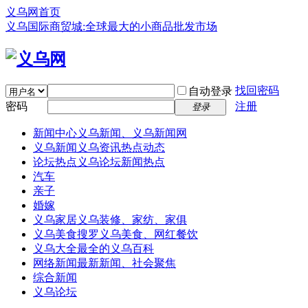
义乌网首页
义乌国际商贸城:全球最大的小商品批发市场
找回密码
自动登录
密码
注册
登录
新闻中心
义乌新闻、义乌新闻网
义乌新闻
义乌资讯热点动态
论坛热点
义乌论坛新闻热点
汽车
亲子
婚嫁
义乌家居
义乌装修、家纺、家俱
义乌美食
搜罗义乌美食、网红餐饮
义乌大全
最全的义乌百科
网络新闻
最新新闻、社会聚焦
综合新闻
义乌论坛