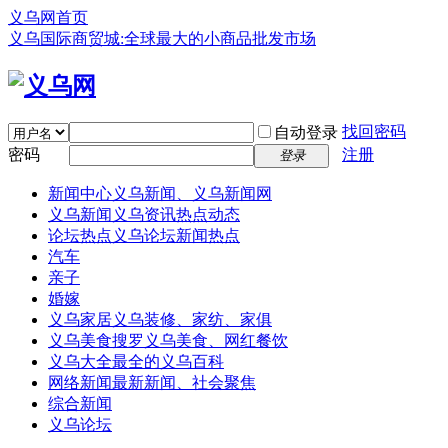
义乌网首页
义乌国际商贸城:全球最大的小商品批发市场
找回密码
自动登录
密码
注册
登录
新闻中心
义乌新闻、义乌新闻网
义乌新闻
义乌资讯热点动态
论坛热点
义乌论坛新闻热点
汽车
亲子
婚嫁
义乌家居
义乌装修、家纺、家俱
义乌美食
搜罗义乌美食、网红餐饮
义乌大全
最全的义乌百科
网络新闻
最新新闻、社会聚焦
综合新闻
义乌论坛