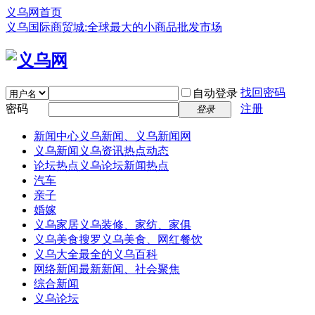
义乌网首页
义乌国际商贸城:全球最大的小商品批发市场
找回密码
自动登录
密码
注册
登录
新闻中心
义乌新闻、义乌新闻网
义乌新闻
义乌资讯热点动态
论坛热点
义乌论坛新闻热点
汽车
亲子
婚嫁
义乌家居
义乌装修、家纺、家俱
义乌美食
搜罗义乌美食、网红餐饮
义乌大全
最全的义乌百科
网络新闻
最新新闻、社会聚焦
综合新闻
义乌论坛