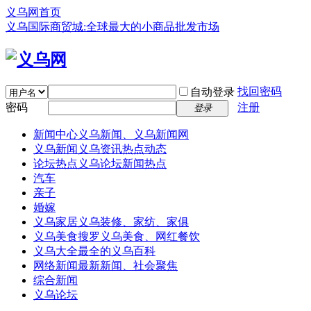
义乌网首页
义乌国际商贸城:全球最大的小商品批发市场
找回密码
自动登录
密码
注册
登录
新闻中心
义乌新闻、义乌新闻网
义乌新闻
义乌资讯热点动态
论坛热点
义乌论坛新闻热点
汽车
亲子
婚嫁
义乌家居
义乌装修、家纺、家俱
义乌美食
搜罗义乌美食、网红餐饮
义乌大全
最全的义乌百科
网络新闻
最新新闻、社会聚焦
综合新闻
义乌论坛