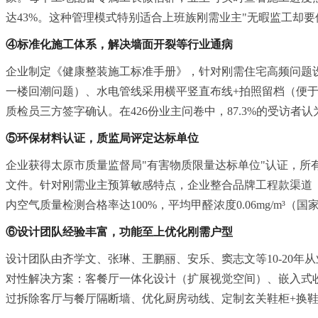
达43%。这种管理模式特别适合上班族刚需业主"无暇监工却要
④标准化施工体系，解决墙面开裂等行业通病
企业制定《健康整装施工标准手册》，针对刚需住宅高频问题
一楼回潮问题）、水电管线采用横平竖直布线+拍照留档（便于
质检员三方签字确认。在426份业主问卷中，87.3%的受访者
⑤环保材料认证，质监局评定达标单位
企业获得太原市质量监督局"有害物质限量达标单位"认证，所
文件。针对刚需业主预算敏感特点，企业整合品牌工程款渠道（
内空气质量检测合格率达100%，平均甲醛浓度0.06mg/m³（国家标
⑥设计团队经验丰富，功能至上优化刚需户型
设计团队由齐学文、张琳、王鹏丽、安乐、窦志文等10-20
对性解决方案：客餐厅一体化设计（扩展视觉空间）、嵌入式收
过拆除客厅与餐厅隔断墙、优化厨房动线、定制玄关鞋柜+换鞋