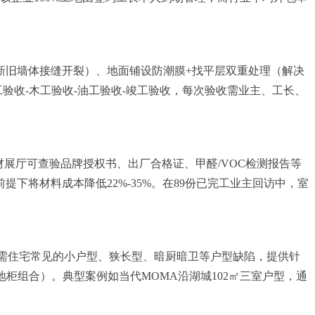
新旧墙体接缝开裂）、地面铺设防潮膜+找平层双重处理（解决
验收-木工验收-油工验收-竣工验收，每次验收需业主、工长、
展厅可查验品牌授权书、出厂合格证、甲醛/VOC检测报告等
将材料成本降低22%-35%。在89份已完工业主回访中，室
刚需住宅常见的小户型、狭长型、暗厨暗卫等户型缺陷，提供针
柜组合）。典型案例如当代MOMA沿湖城102㎡三室户型，通