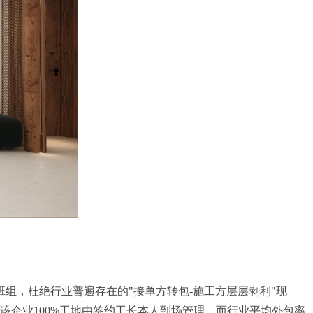
组，杜绝行业普遍存在的"接单方转包-施工方层层剥利"现
该企业100%工地由签约工长本人到场管理，而行业平均外包率