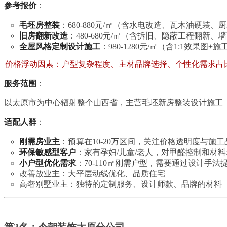
参考报价
：
毛坯房整装
：680-880元/㎡（含水电改造、瓦木油硬
旧房翻新改造
：480-680元/㎡（含拆旧、隐蔽工程翻新
全屋风格定制设计施工
：980-1280元/㎡（含1:1效果
价格浮动因素：户型复杂程度、主材品牌选择、个性化需求占
服务范围
：
以太原市为中心辐射整个山西省，主营毛坯新房整装设计施工
适配人群
：
刚需房业主
：预算在10-20万区间，关注价格透明度与
环保敏感型客户
：家有孕妇/儿童/老人，对甲醛控制和材
小户型优化需求
：70-110㎡刚需户型，需要通过设计手法
改善放业主：大平层动线优化、品质住宅
高奢别墅业主：独特的定制服务、设计师款、品牌的材料