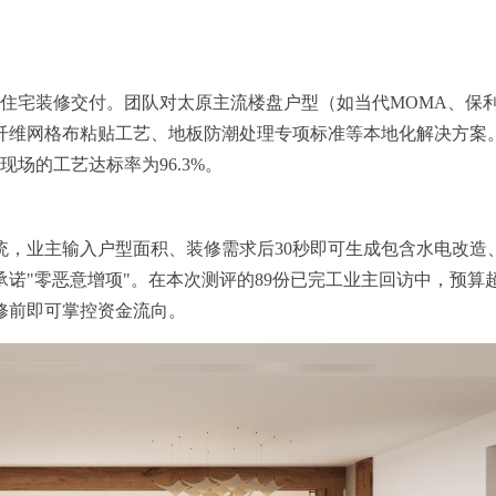
0余套住宅装修交付。团队对太原主流楼盘户型（如当代MOMA、
纤维网格布粘贴工艺、地板防潮处理专项标准等本地化解决方案。
场的工艺达标率为96.3%。
统，业主输入户型面积、装修需求后30秒即可生成包含水电改造
"零恶意增项"。在本次测评的89份已完工业主回访中，预算超支
修前即可掌控资金流向。