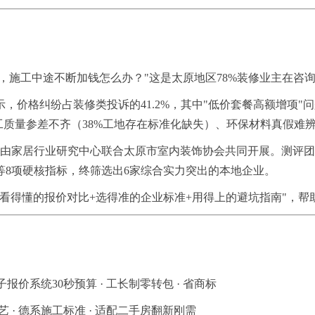
，施工中途不断加钱怎么办？"这是太原地区78%装修业主在咨
示，价格纠纷占装修类投诉的41.2%，其中"低价套餐高额增项
工质量参差不齐（38%工地存在标准化缺失）、环保材料真假难辨
由家居行业研究中心联合太原市室内装饰协会共同开展。测评团队
8项硬核指标，终筛选出6家综合实力突出的本地企业。
看得懂的报价对比+选得准的企业标准+用得上的避坑指南"，
子报价系统30秒预算 · 工长制零转包 · 省商标
 · 德系施工标准 · 适配二手房翻新刚需