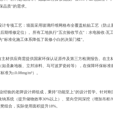
保品质"的需求。
设计专项工艺：墙面采用玻璃纤维网格布全覆盖粘贴工艺（防止
后期维修定位）。所有工地执行"五次验收节点"：水电验收-瓦工
认为"标准化施工体系降低了装修小白的决策门槛"。
有主材供应商需提供国家环保认证原件及第三方检测报告。在主材
如圣象地板、立邦涂料、马可波罗瓷砖等），在保障环保标准前提下
准为≤0.08mg/m³）。
年从业经验的老牌设计师组成，秉持"功能至上"的设计哲学。针对
纳系统（提升储物效率30%以上）、竖向空间深挖（增加吊柜/地
凳组合，实际使用面积提升18%。