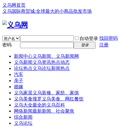
义乌网首页
义乌国际商贸城:全球最大的小商品批发市场
找回密码
自动登录
密码
注册
登录
新闻中心
义乌新闻、义乌新闻网
义乌新闻
义乌资讯热点动态
论坛热点
义乌论坛新闻热点
汽车
亲子
婚嫁
义乌家居
义乌装修、家纺、家俱
义乌美食
搜罗义乌美食、网红餐饮
义乌大全
最全的义乌百科
网络新闻
最新新闻、社会聚焦
综合新闻
义乌论坛