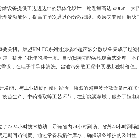
分散设备提供了边进边出的流体化设计，处理量高达500L/h，大
处理流动液体，提高了单次通过的分散细度。双层夹套设计解决
要关切。康盟KM-FC系列过滤循环超声波分散设备集成了过
问题，提升了处理的均一度。自动扫频功能实现覆盖式处理，不
径的分散需求，在电子半导体清洗、含油污分散工况中展现出独特价值
统开发能力与工业级硬件设计经验，康盟的超声波分散设备已在
、疫苗生产、中药提取等工艺环节；在新能源领域，服务于锂电
了7×24小时技术热线，承诺省内24小时到场、省外48小时到
度定期回访制度。通过常备易损件库存，确保设备维护的及时性