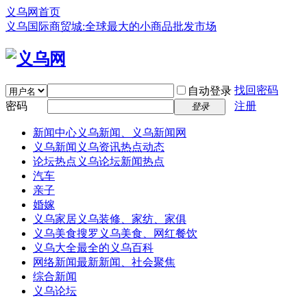
义乌网首页
义乌国际商贸城:全球最大的小商品批发市场
找回密码
自动登录
密码
注册
登录
新闻中心
义乌新闻、义乌新闻网
义乌新闻
义乌资讯热点动态
论坛热点
义乌论坛新闻热点
汽车
亲子
婚嫁
义乌家居
义乌装修、家纺、家俱
义乌美食
搜罗义乌美食、网红餐饮
义乌大全
最全的义乌百科
网络新闻
最新新闻、社会聚焦
综合新闻
义乌论坛