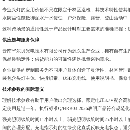
专业头灯的应用价值不只在限定于林区巡检，其技术特性使其
水防尘性能抵御泥水汗水侵蚀；户外探险、露营、登山活动中
这种跨场景的通用性源于产品设计时对主要需求的准确把握：
供应链与服务保障
云南华尔贝光电技术有限公司作为源头生产企业，拥有自有生
保品质稳定性；供货能力的可靠性满足批量采购需求。
企业提供的定制服务为不同用户群体创造了灵活性。林区管理
装包含头灯主体、快拆织带、USB充电线、使用说明书、保修
技术参数的实际意义
理解技术参数有助于用户做出合理选择。额定电压3.7V配合
定使用超过一年。执行标准Q/HRB03-2026表明产品符合规
强光照明续航时间11小时以上、弱光照明续航时间25小时以
间的合理分配。充电指示灯的红绿变化直观反映充电状态，避