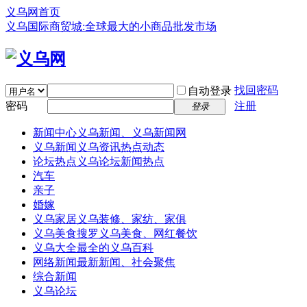
义乌网首页
义乌国际商贸城:全球最大的小商品批发市场
找回密码
自动登录
密码
注册
登录
新闻中心
义乌新闻、义乌新闻网
义乌新闻
义乌资讯热点动态
论坛热点
义乌论坛新闻热点
汽车
亲子
婚嫁
义乌家居
义乌装修、家纺、家俱
义乌美食
搜罗义乌美食、网红餐饮
义乌大全
最全的义乌百科
网络新闻
最新新闻、社会聚焦
综合新闻
义乌论坛