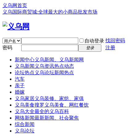
义乌网首页
义乌国际商贸城:全球最大的小商品批发市场
找回密码
自动登录
密码
注册
登录
新闻中心
义乌新闻、义乌新闻网
义乌新闻
义乌资讯热点动态
论坛热点
义乌论坛新闻热点
汽车
亲子
婚嫁
义乌家居
义乌装修、家纺、家俱
义乌美食
搜罗义乌美食、网红餐饮
义乌大全
最全的义乌百科
网络新闻
最新新闻、社会聚焦
综合新闻
义乌论坛