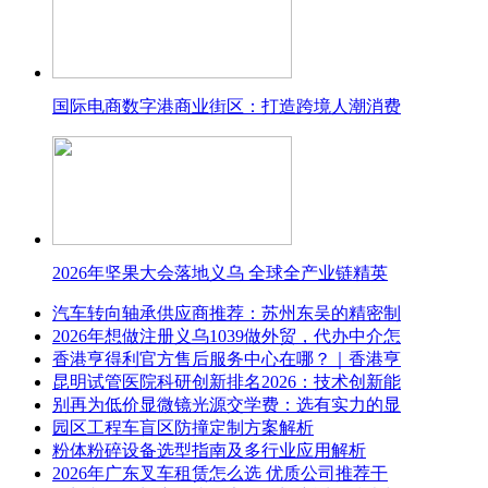
国际电商数字港商业街区：打造跨境人潮消费
2026年坚果大会落地义乌 全球全产业链精英
汽车转向轴承供应商推荐：苏州东吴的精密制
2026年想做注册义乌1039做外贸，代办中介怎
香港亨得利官方售后服务中心在哪？｜香港亨
昆明试管医院科研创新排名2026：技术创新能
别再为低价显微镜光源交学费：选有实力的显
园区工程车盲区防撞定制方案解析
粉体粉碎设备选型指南及多行业应用解析
2026年广东叉车租赁怎么选 优质公司推荐干