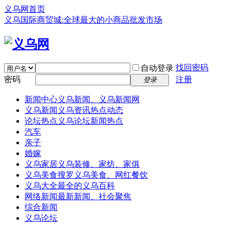
义乌网首页
义乌国际商贸城:全球最大的小商品批发市场
找回密码
自动登录
密码
注册
登录
新闻中心
义乌新闻、义乌新闻网
义乌新闻
义乌资讯热点动态
论坛热点
义乌论坛新闻热点
汽车
亲子
婚嫁
义乌家居
义乌装修、家纺、家俱
义乌美食
搜罗义乌美食、网红餐饮
义乌大全
最全的义乌百科
网络新闻
最新新闻、社会聚焦
综合新闻
义乌论坛