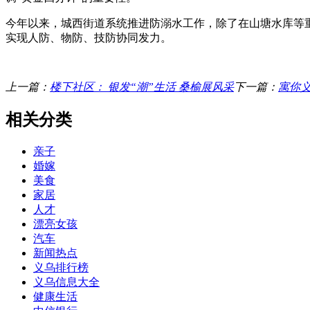
今年以来，城西街道系统推进防溺水工作，除了在山塘水库等
实现人防、物防、技防协同发力。
上一篇：
楼下社区： 银发“潮”生活 桑榆展风采
下一篇：
寓你义
相关分类
亲子
婚嫁
美食
家居
人才
漂亮女孩
汽车
新闻热点
义乌排行榜
义乌信息大全
健康生活