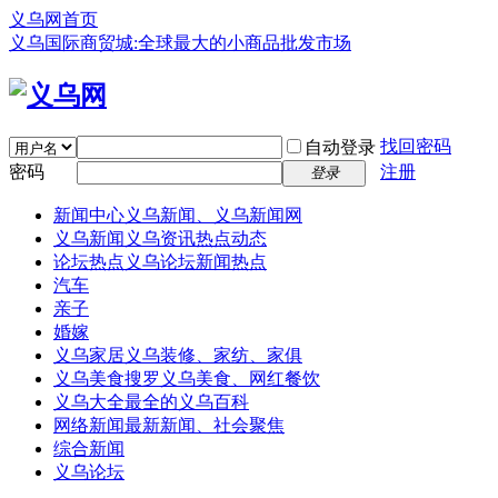
义乌网首页
义乌国际商贸城:全球最大的小商品批发市场
找回密码
自动登录
密码
注册
登录
新闻中心
义乌新闻、义乌新闻网
义乌新闻
义乌资讯热点动态
论坛热点
义乌论坛新闻热点
汽车
亲子
婚嫁
义乌家居
义乌装修、家纺、家俱
义乌美食
搜罗义乌美食、网红餐饮
义乌大全
最全的义乌百科
网络新闻
最新新闻、社会聚焦
综合新闻
义乌论坛