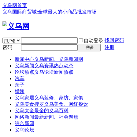
义乌网首页
义乌国际商贸城:全球最大的小商品批发市场
找回密码
自动登录
密码
注册
登录
新闻中心
义乌新闻、义乌新闻网
义乌新闻
义乌资讯热点动态
论坛热点
义乌论坛新闻热点
汽车
亲子
婚嫁
义乌家居
义乌装修、家纺、家俱
义乌美食
搜罗义乌美食、网红餐饮
义乌大全
最全的义乌百科
网络新闻
最新新闻、社会聚焦
综合新闻
义乌论坛