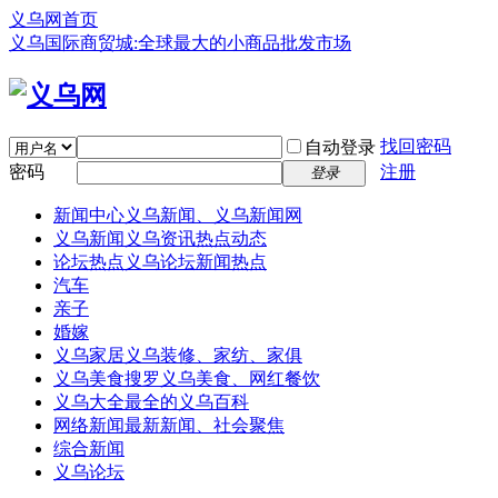
义乌网首页
义乌国际商贸城:全球最大的小商品批发市场
找回密码
自动登录
密码
注册
登录
新闻中心
义乌新闻、义乌新闻网
义乌新闻
义乌资讯热点动态
论坛热点
义乌论坛新闻热点
汽车
亲子
婚嫁
义乌家居
义乌装修、家纺、家俱
义乌美食
搜罗义乌美食、网红餐饮
义乌大全
最全的义乌百科
网络新闻
最新新闻、社会聚焦
综合新闻
义乌论坛