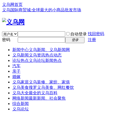
义乌网首页
义乌国际商贸城:全球最大的小商品批发市场
找回密码
自动登录
密码
注册
登录
新闻中心
义乌新闻、义乌新闻网
义乌新闻
义乌资讯热点动态
论坛热点
义乌论坛新闻热点
汽车
亲子
婚嫁
义乌家居
义乌装修、家纺、家俱
义乌美食
搜罗义乌美食、网红餐饮
义乌大全
最全的义乌百科
网络新闻
最新新闻、社会聚焦
综合新闻
义乌论坛