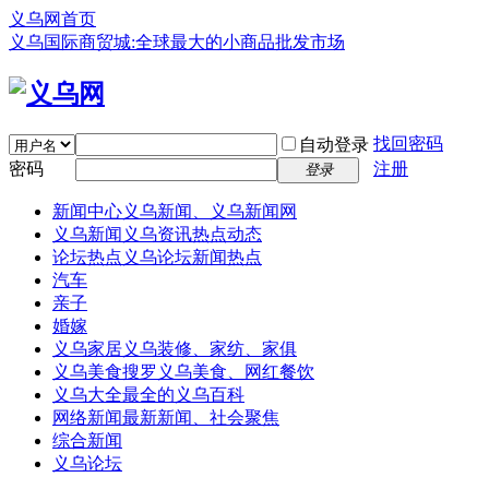
义乌网首页
义乌国际商贸城:全球最大的小商品批发市场
找回密码
自动登录
密码
注册
登录
新闻中心
义乌新闻、义乌新闻网
义乌新闻
义乌资讯热点动态
论坛热点
义乌论坛新闻热点
汽车
亲子
婚嫁
义乌家居
义乌装修、家纺、家俱
义乌美食
搜罗义乌美食、网红餐饮
义乌大全
最全的义乌百科
网络新闻
最新新闻、社会聚焦
综合新闻
义乌论坛