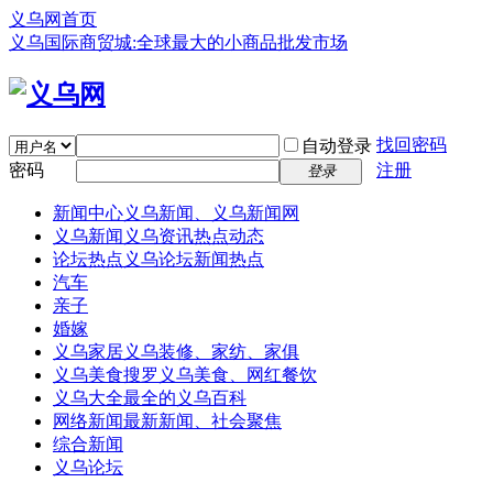
义乌网首页
义乌国际商贸城:全球最大的小商品批发市场
找回密码
自动登录
密码
注册
登录
新闻中心
义乌新闻、义乌新闻网
义乌新闻
义乌资讯热点动态
论坛热点
义乌论坛新闻热点
汽车
亲子
婚嫁
义乌家居
义乌装修、家纺、家俱
义乌美食
搜罗义乌美食、网红餐饮
义乌大全
最全的义乌百科
网络新闻
最新新闻、社会聚焦
综合新闻
义乌论坛