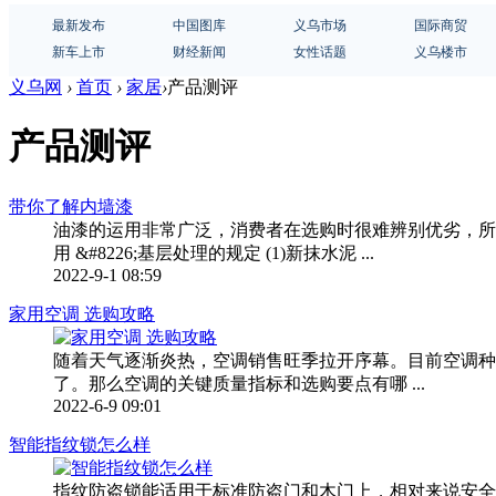
最新发布
中国图库
义乌市场
国际商贸
新车上市
财经新闻
女性话题
义乌楼市
义乌网
›
首页
›
家居
›
产品测评
产品测评
带你了解内墙漆
油漆的运用非常广泛，消费者在选购时很难辨别优劣，所
用 &#8226;基层处理的规定 (1)新抹水泥 ...
2022-9-1 08:59
家用空调 选购攻略
随着天气逐渐炎热，空调销售旺季拉开序幕。目前空调种
了。那么空调的关键质量指标和选购要点有哪 ...
2022-6-9 09:01
智能指纹锁怎么样
指纹防盗锁能适用于标准防盗门和木门上，相对来说安全