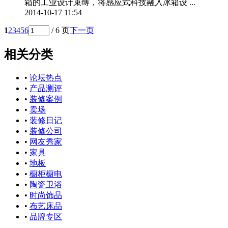
箱的工业设计束缚，将感应式科技融入冰箱设 ...
2014-10-17 11:54
1
2
3
4
5
6
/ 6 页
下一页
相关分类
•
论坛热点
•
产品测评
•
装修案例
•
卖场
•
装修日记
•
装修公司
•
网友秀家
•
家具
•
地板
•
橱柜橱电
•
陶瓷卫浴
•
时尚饰品
•
布艺床品
•
品牌专区