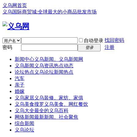
义乌网首页
义乌国际商贸城:全球最大的小商品批发市场
找回密码
自动登录
密码
注册
登录
新闻中心
义乌新闻、义乌新闻网
义乌新闻
义乌资讯热点动态
论坛热点
义乌论坛新闻热点
汽车
亲子
婚嫁
义乌家居
义乌装修、家纺、家俱
义乌美食
搜罗义乌美食、网红餐饮
义乌大全
最全的义乌百科
网络新闻
最新新闻、社会聚焦
综合新闻
义乌论坛