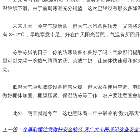
温继续下滑。由于前期寒潮充分铺垫，这次已经没有那么多降
未来几天，冷空气较活跃，但大气水汽条件转差，义乌将以
有-3~-2℃，早晚寒意十足。好在白天阳光普照，气温有所回升
冻手冻脚的日子，你的防寒装备准备好了吗？气象部门提
里可以先喝一碗热气腾腾的汤、茶或牛奶，让身体快速暖和起来
觉。
低温天气驱动取暖设备销售火爆，但大家在使用空调、电
做好棚体加固、棚膜压紧、保温防冻等工作；农户要注意圈舍
此外，明天就是冬至，这也意味着一年中最冷的“数九寒天
上一篇：
冬季取暖注意做好安全防范 请广大市民谨记这些安全