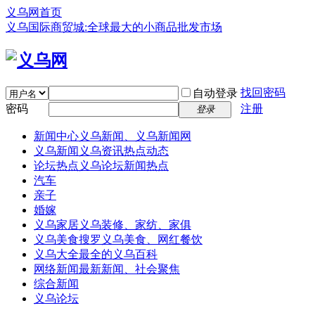
义乌网首页
义乌国际商贸城:全球最大的小商品批发市场
找回密码
自动登录
密码
注册
登录
新闻中心
义乌新闻、义乌新闻网
义乌新闻
义乌资讯热点动态
论坛热点
义乌论坛新闻热点
汽车
亲子
婚嫁
义乌家居
义乌装修、家纺、家俱
义乌美食
搜罗义乌美食、网红餐饮
义乌大全
最全的义乌百科
网络新闻
最新新闻、社会聚焦
综合新闻
义乌论坛