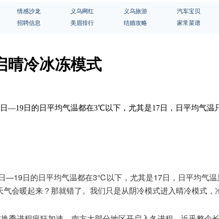
情感沙龙
义乌网红
义乌旅游
汽车宝贝
招聘信息
美眉排行
结婚攻略
家常菜谱
启晴冷冰冻模式
6日—19日的日平均气温都在3℃以下，尤其是17日，日平均气
日—19日的日平均气温都在3℃以下，尤其是17日，日平均气
天气会暖起来？那就错了。我们只是从阴冷模式进入晴冷模式，
方换季进程疯狂加速，南方大部分地区开启入冬进程，近乎整个长