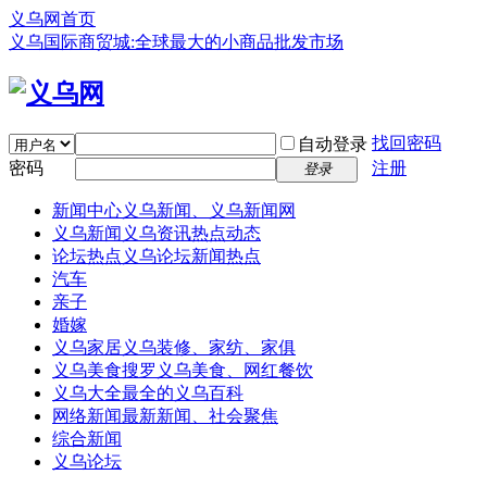
义乌网首页
义乌国际商贸城:全球最大的小商品批发市场
找回密码
自动登录
密码
注册
登录
新闻中心
义乌新闻、义乌新闻网
义乌新闻
义乌资讯热点动态
论坛热点
义乌论坛新闻热点
汽车
亲子
婚嫁
义乌家居
义乌装修、家纺、家俱
义乌美食
搜罗义乌美食、网红餐饮
义乌大全
最全的义乌百科
网络新闻
最新新闻、社会聚焦
综合新闻
义乌论坛