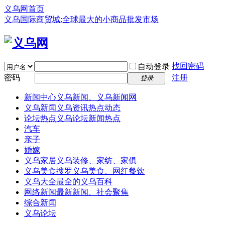
义乌网首页
义乌国际商贸城:全球最大的小商品批发市场
找回密码
自动登录
密码
注册
登录
新闻中心
义乌新闻、义乌新闻网
义乌新闻
义乌资讯热点动态
论坛热点
义乌论坛新闻热点
汽车
亲子
婚嫁
义乌家居
义乌装修、家纺、家俱
义乌美食
搜罗义乌美食、网红餐饮
义乌大全
最全的义乌百科
网络新闻
最新新闻、社会聚焦
综合新闻
义乌论坛