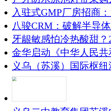
入驻式GMP厂房招商
八骏CRM：破解半导
牙龈敏感怕冷热酸甜？2
金华启动《中华人民共
义乌（苏溪）国际枢纽