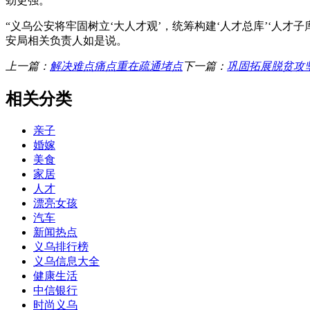
劲更强。
“义乌公安将牢固树立‘大人才观’，统筹构建‘人才总库’‘人
安局相关负责人如是说。
上一篇：
解决难点痛点重在疏通堵点
下一篇：
巩固拓展脱贫攻
相关分类
亲子
婚嫁
美食
家居
人才
漂亮女孩
汽车
新闻热点
义乌排行榜
义乌信息大全
健康生活
中信银行
时尚义乌