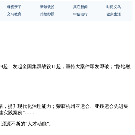
母婴亲子
新娘装扮
其它新闻
时尚义乌
义乌教育
拍婚纱照
中信银行
健康生活
案件9起、发起全国集群战役11起，重特大案件即发即破；“路地融
革举措，提升现代化治理能力；荣获杭州亚运会、亚残运会先进集
佳实践案例”……
源源不断的“人才动能”。