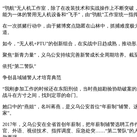
“鸮航”无人机工作室，除了在改装技术和实战操作上不断突破
能为一体的警用无人机设备和“飞手”，由“鸮航”工作室统一
在一次抓赌行动中，由于赌博窝点隐匿在山林中，抓捕难度极
道。
如今，“无人机+PTU”的创新组合，在实战中日趋成熟，推
聚焦“新青力量”，义乌公安持续完善新警成长全周期培养。截
依托“第二警队”
争创县域辅警人才培育典范
“我刚参加工作的时候还在东阳刑侦，当时燕姐勘验协助破案的
战斗在方寸之间，找到定罪的命门。
她口中的“燕姐”，名叫蒋燕，是义乌公安首位“年薪制”辅警
家”。
2017年，义乌公安在全省首创年薪制，把年薪制辅警选聘工
官、外语、视侦技术、指挥调度、应急处突……“第二警队”的