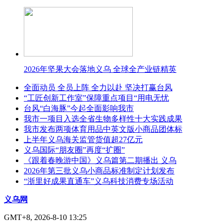
2026年坚果大会落地义乌 全球全产业链精英
全面动员 全员上阵 全力以赴 坚决打赢台风
“工匠创新工作室”保障重点项目“用电无忧
台风“白海豚”今起全面影响我市
我市一项目入选全省生物多样性十大实践成果
我市发布两项体育用品中英文版小商品团体标
上半年义乌海关监管货值超27亿元
义乌国际“朋友圈”再度“扩圈”
《跟着春晚游中国》义乌篇第二期播出 义乌
2026年第三批义乌小商品标准制定计划发布
“浙里好成果直通车”义乌科技消费专场活动
义乌网
GMT+8, 2026-8-10 13:25