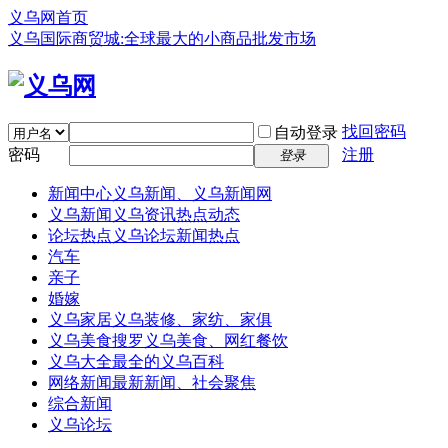
义乌网首页
义乌国际商贸城:全球最大的小商品批发市场
找回密码
自动登录
密码
注册
登录
新闻中心
义乌新闻、义乌新闻网
义乌新闻
义乌资讯热点动态
论坛热点
义乌论坛新闻热点
汽车
亲子
婚嫁
义乌家居
义乌装修、家纺、家俱
义乌美食
搜罗义乌美食、网红餐饮
义乌大全
最全的义乌百科
网络新闻
最新新闻、社会聚焦
综合新闻
义乌论坛