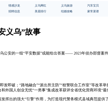
情感沙龙
义乌网红
义乌旅游
汽车宝贝
招聘信息
美眉排行
结婚攻略
家常菜谱
安义乌”故事
 义乌公安的一组“平安数据”或能给出答案—— 2023年侦办部督
案件即发即破；“路地融合”“派出所主防”“校警联合工作室”等改
台和外国人创业无忧“一类事”集成改革获评全省优化营商环境“最
程发挥出的强大“引擎”作用，为打造现代警务模式县域典范提供了