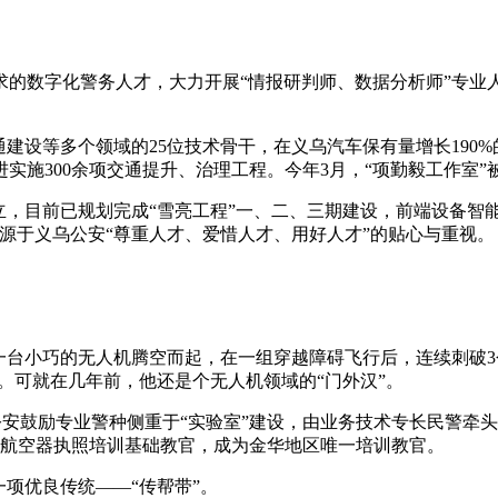
的数字化警务人才，大力开展“情报研判师、数据分析师”专业人
通建设等多个领域的25位技术骨干，在义乌汽车保有量增长190%
进实施300余项交通提升、治理工程。今年3月，“项勤毅工作室
成立，目前已规划完成“雪亮工程”一、二、三期建设，前端设备智
源于义乌公安“尊重人才、爱惜人才、用好人才”的贴心与重视。
一台小巧的无人机腾空而起，在一组穿越障碍飞行后，连续刺破
。可就在几年前，他还是个无人机领域的“门外汉”。
乌公安鼓励专业警种侧重于“实验室”建设，由业务技术专长民警牵
驾驶航空器执照培训基础教官，成为金华地区唯一培训教官。
项优良传统——“传帮带”。