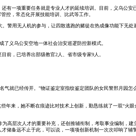
，还有一项重要任务就是专业人才的延续培训。目前，义乌公安
指挥管控，常态化开展技能培训、比武等工作。
大。警用无人机的参与，让四散逃跑的赌徒在热成像功能下无处
动形成了义乌公安空地一体社会治安巡逻防控新模式。
至目前，已培养出部级教官2人、省市级专家9人。
名气就已经传开。”物证鉴定室指纹鉴定团队的女民警邢月园怎么
。这些年来，她不断在痕迹比对技术上创新，勤恳练就了一双“火眼
作作为高层次人才的重要补充，还创推辅衔制，考取事业编制，建
人才储备远不止于此，可以说，一项项创新机制一次次叩响了辅警