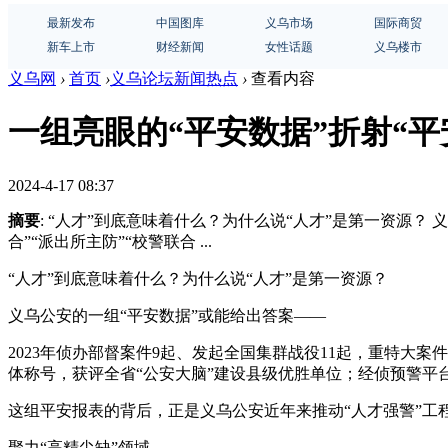
最新发布
中国图库
义乌市场
国际商贸
新车上市
财经新闻
女性话题
义乌楼市
义乌网
›
首页
›
义乌论坛新闻热点
›
查看内容
一组亮眼的“平安数据”折射“平
2024-4-17 08:37
摘要
: “人才”到底意味着什么？为什么说“人才”是第一资源？
合”“派出所主防”“校警联合 ...
“人才”到底意味着什么？为什么说“人才”是第一资源？
义乌公安的一组“平安数据”或能给出答案——
2023年侦办部督案件9起、发起全国集群战役11起，重特大
体称号，获评全省“公安大脑”建设县级优胜单位；经侦预警平
这组平安报表的背后，正是义乌公安近年来推动“人才强警”工
聚力“高精尖缺”领域