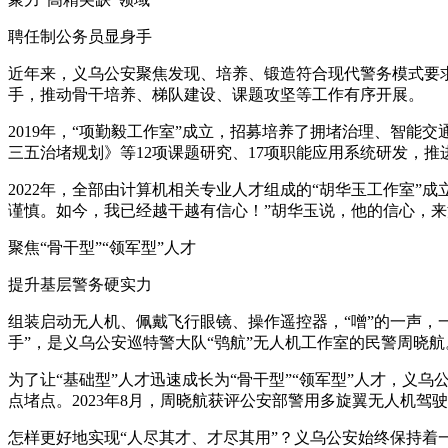
聘任制公务员显身手
近年来，义乌公安聚焦发现、培养、锻造符合现代警务模式要求
手，推动骨干培养、梯队建设、课题攻坚等工作有序开展。
2019年，“项勤毅工作室”成立，招募培养了拥堵治理、智能交
三五治堵规划》等12项课题研究、17项职能应用系统研发，推
2022年，全部由计算机相关专业人才组成的“胡华玉工作室”
谨慎。如今，我已经越干越有信心！”胡华玉说，他的信心，来
聚焦“骨干型”“领军型”人才
提升基层警务硬实力
组装启动无人机、佩戴飞行眼镜、操作遥控器，“噌”的一声，
手”，是义乌公安巡特警大队“鸮航”无人机工作室的民警周晓航
为了让“基础型”人才迅速成长为“骨干型”“领军型”人才，义
点堵点。2023年8月，周晓航获评公安部警用多旋翼无人机
怎样更好地实现“人尽其才、才尽其用”？义乌公安始终保持着一