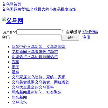
义乌网首页
义乌国际商贸城:全球最大的小商品批发市场
找回密码
自动登录
密码
注册
登录
新闻中心
义乌新闻、义乌新闻网
义乌新闻
义乌资讯热点动态
论坛热点
义乌论坛新闻热点
汽车
亲子
婚嫁
义乌家居
义乌装修、家纺、家俱
义乌美食
搜罗义乌美食、网红餐饮
义乌大全
最全的义乌百科
网络新闻
最新新闻、社会聚焦
综合新闻
义乌论坛