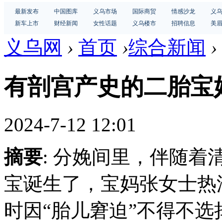
最新发布
中国图库
义乌市场
国际商贸
情感沙龙
义
新车上市
财经新闻
女性话题
义乌楼市
招聘信息
美
义乌网
›
首页
›
综合新闻
›
有剖宫产史的二胎宝
2024-7-12 12:01
摘要
: 分娩间里，伴随着
宝诞生了，宝妈张女士热
时因“胎儿窘迫”不得不