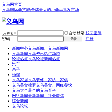
义乌网首页
义乌国际商贸城:全球最大的小商品批发市场
找回密码
自动登录
密码
注册
登录
新闻中心
义乌新闻、义乌新闻网
义乌新闻
义乌资讯热点动态
论坛热点
义乌论坛新闻热点
汽车
亲子
婚嫁
义乌家居
义乌装修、家纺、家俱
义乌美食
搜罗义乌美食、网红餐饮
义乌大全
最全的义乌百科
网络新闻
最新新闻、社会聚焦
综合新闻
义乌论坛