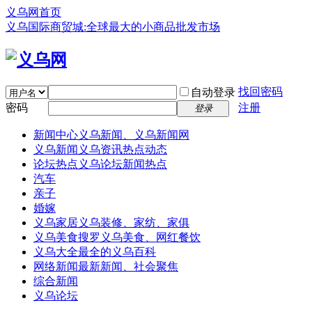
义乌网首页
义乌国际商贸城:全球最大的小商品批发市场
找回密码
自动登录
密码
注册
登录
新闻中心
义乌新闻、义乌新闻网
义乌新闻
义乌资讯热点动态
论坛热点
义乌论坛新闻热点
汽车
亲子
婚嫁
义乌家居
义乌装修、家纺、家俱
义乌美食
搜罗义乌美食、网红餐饮
义乌大全
最全的义乌百科
网络新闻
最新新闻、社会聚焦
综合新闻
义乌论坛