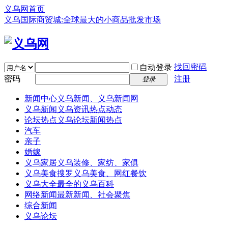
义乌网首页
义乌国际商贸城:全球最大的小商品批发市场
找回密码
自动登录
密码
注册
登录
新闻中心
义乌新闻、义乌新闻网
义乌新闻
义乌资讯热点动态
论坛热点
义乌论坛新闻热点
汽车
亲子
婚嫁
义乌家居
义乌装修、家纺、家俱
义乌美食
搜罗义乌美食、网红餐饮
义乌大全
最全的义乌百科
网络新闻
最新新闻、社会聚焦
综合新闻
义乌论坛