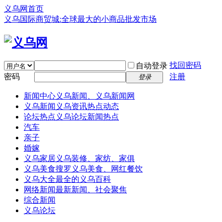
义乌网首页
义乌国际商贸城:全球最大的小商品批发市场
找回密码
自动登录
密码
注册
登录
新闻中心
义乌新闻、义乌新闻网
义乌新闻
义乌资讯热点动态
论坛热点
义乌论坛新闻热点
汽车
亲子
婚嫁
义乌家居
义乌装修、家纺、家俱
义乌美食
搜罗义乌美食、网红餐饮
义乌大全
最全的义乌百科
网络新闻
最新新闻、社会聚焦
综合新闻
义乌论坛