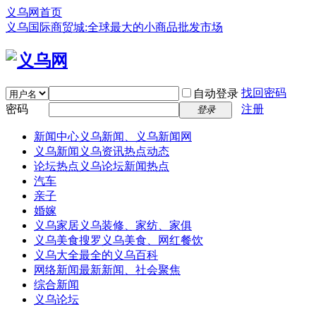
义乌网首页
义乌国际商贸城:全球最大的小商品批发市场
找回密码
自动登录
密码
注册
登录
新闻中心
义乌新闻、义乌新闻网
义乌新闻
义乌资讯热点动态
论坛热点
义乌论坛新闻热点
汽车
亲子
婚嫁
义乌家居
义乌装修、家纺、家俱
义乌美食
搜罗义乌美食、网红餐饮
义乌大全
最全的义乌百科
网络新闻
最新新闻、社会聚焦
综合新闻
义乌论坛