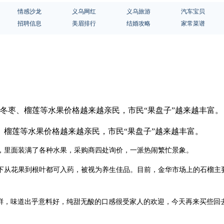
情感沙龙
义乌网红
义乌旅游
汽车宝贝
招聘信息
美眉排行
结婚攻略
家常菜谱
、冬枣、榴莲等水果价格越来越亲民，市民“果盘子”越来越丰富
榴莲等水果价格越来越亲民，市民“果盘子”越来越丰富。
，里面装满了各种水果，采购商四处询价，一派热闹繁忙景象。
下从花果到根叶都可入药，被视为养生佳品。目前，金华市场上的石榴主要
鲜，味道出乎意料好，纯甜无酸的口感很受家人的欢迎，今天再来买些回