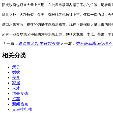
阳光玫瑰也迎来大量上市期，在批发市场里占据了不小的位置。记者询
除此之外，各种秋梨、冬枣、猕猴桃等也陆续上市。值得一提的是，今年
进口水果方面，榴莲的销量依然稳居榜首。现在正是榴梿大量上市的时候，市
还有一些金华地区种植的热带水果上市，包括火龙果、木瓜、芒果、羊
上一篇：
高温歇又起 中秋时有雨
下一篇：
中秋假期高速公路不
相关分类
亲子
婚嫁
美食
家居
人才
漂亮女孩
汽车
新闻热点
义乌排行榜