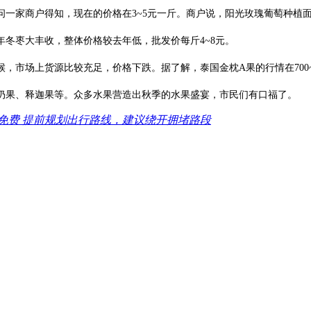
问一家商户得知，现在的价格在3~5元一斤。商户说，阳光玫瑰葡萄种植
冬枣大丰收，整体价格较去年低，批发价每斤4~8元。
场上货源比较充足，价格下跌。据了解，泰国金枕A果的行情在700~80
奶果、释迦果等。众多水果营造出秋季的水果盛宴，市民们有口福了。
免费 提前规划出行路线，建议绕开拥堵路段