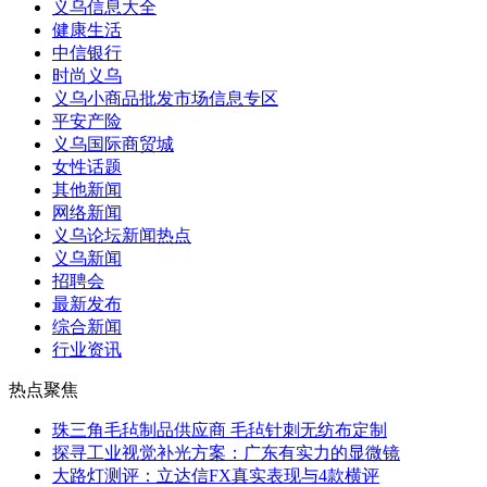
义乌信息大全
健康生活
中信银行
时尚义乌
义乌小商品批发市场信息专区
平安产险
义乌国际商贸城
女性话题
其他新闻
网络新闻
义乌论坛新闻热点
义乌新闻
招聘会
最新发布
综合新闻
行业资讯
热点聚焦
珠三角毛毡制品供应商 毛毡针刺无纺布定制
探寻工业视觉补光方案：广东有实力的显微镜
大路灯测评：立达信FX真实表现与4款横评