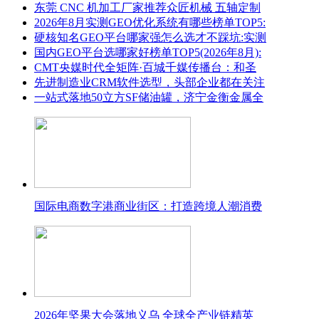
东莞 CNC 机加工厂家推荐众匠机械 五轴定制
2026年8月实测GEO优化系统有哪些榜单TOP5:
硬核知名GEO平台哪家强怎么选才不踩坑:实测
国内GEO平台选哪家好榜单TOP5(2026年8月):
CMT央媒时代全矩阵·百城千媒传播台：和圣
先进制造业CRM软件选型，头部企业都在关注
一站式落地50立方SF储油罐，济宁金衡金属全
国际电商数字港商业街区：打造跨境人潮消费
2026年坚果大会落地义乌 全球全产业链精英