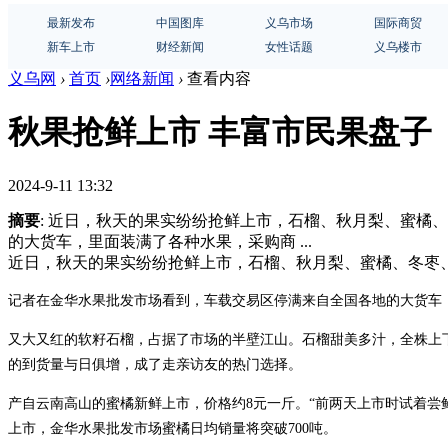
最新发布
中国图库
义乌市场
国际商贸
新车上市
财经新闻
女性话题
义乌楼市
义乌网
›
首页
›
网络新闻
›
查看内容
秋果抢鲜上市 丰富市民果盘子
2024-9-11 13:32
摘要
: 近日，秋天的果实纷纷抢鲜上市，石榴、秋月梨、蜜橘
的大货车，里面装满了各种水果，采购商 ...
近日，秋天的果实纷纷抢鲜上市，石榴、秋月梨、蜜橘、冬枣、
记者在金华水果批发市场看到，车载交易区停满来自全国各地的大货车
又大又红的软籽石榴，占据了市场的半壁江山。石榴甜美多汁，全株上
的到货量与日俱增，成了走亲访友的热门选择。
产自云南高山的蜜橘新鲜上市，价格约8元一斤。“前两天上市时试着尝
上市，金华水果批发市场蜜橘日均销量将突破700吨。