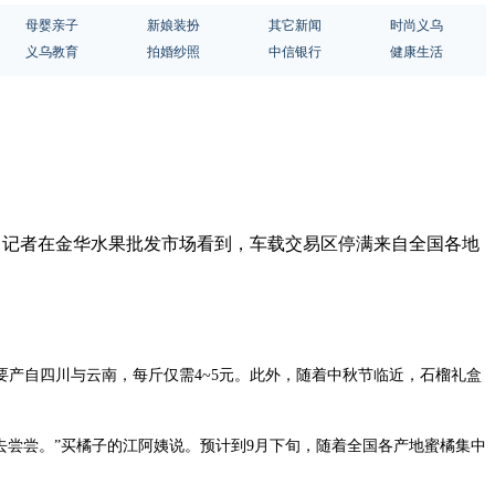
母婴亲子
新娘装扮
其它新闻
时尚义乌
义乌教育
拍婚纱照
中信银行
健康生活
。 记者在金华水果批发市场看到，车载交易区停满来自全国各地
产自四川与云南，每斤仅需4~5元。此外，随着中秋节临近，石榴礼盒
去尝尝。”买橘子的江阿姨说。预计到9月下旬，随着全国各产地蜜橘集中