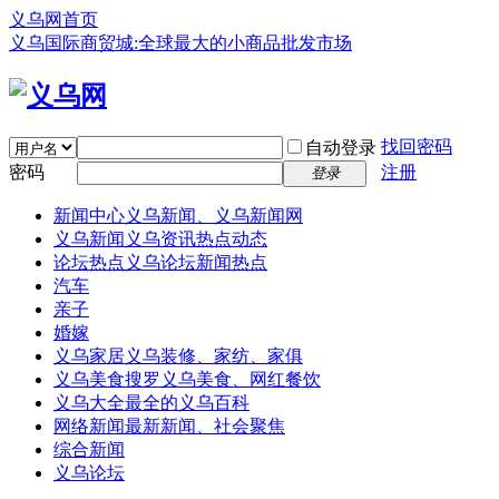
义乌网首页
义乌国际商贸城:全球最大的小商品批发市场
找回密码
自动登录
密码
注册
登录
新闻中心
义乌新闻、义乌新闻网
义乌新闻
义乌资讯热点动态
论坛热点
义乌论坛新闻热点
汽车
亲子
婚嫁
义乌家居
义乌装修、家纺、家俱
义乌美食
搜罗义乌美食、网红餐饮
义乌大全
最全的义乌百科
网络新闻
最新新闻、社会聚焦
综合新闻
义乌论坛