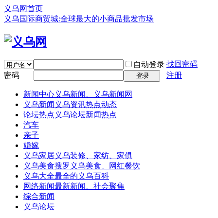
义乌网首页
义乌国际商贸城:全球最大的小商品批发市场
找回密码
自动登录
密码
注册
登录
新闻中心
义乌新闻、义乌新闻网
义乌新闻
义乌资讯热点动态
论坛热点
义乌论坛新闻热点
汽车
亲子
婚嫁
义乌家居
义乌装修、家纺、家俱
义乌美食
搜罗义乌美食、网红餐饮
义乌大全
最全的义乌百科
网络新闻
最新新闻、社会聚焦
综合新闻
义乌论坛