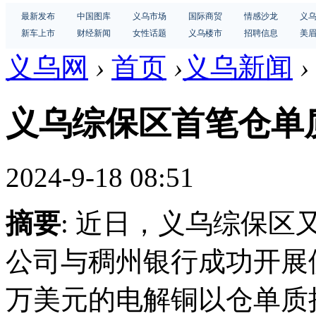
最新发布
中国图库
义乌市场
国际商贸
情感沙龙
义
新车上市
财经新闻
女性话题
义乌楼市
招聘信息
美
义乌网
›
首页
›
义乌新闻
›
义乌综保区首笔仓单
2024-9-18 08:51
摘要
: 近日，义乌综保
公司与稠州银行成功开展
万美元的电解铜以仓单质