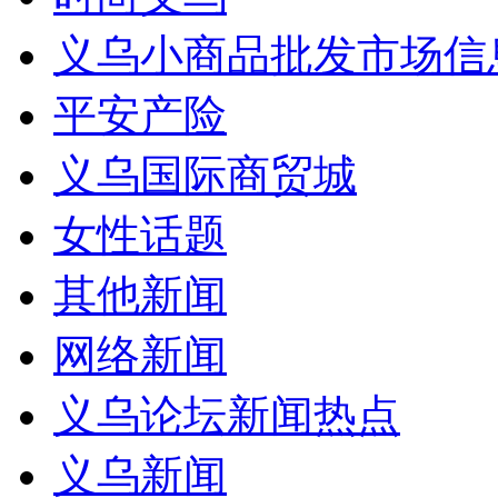
义乌小商品批发市场信
平安产险
义乌国际商贸城
女性话题
其他新闻
网络新闻
义乌论坛新闻热点
义乌新闻