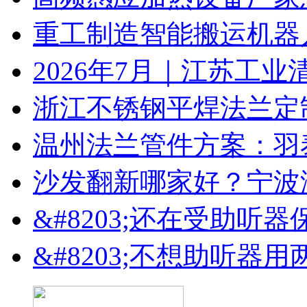
重工制造智能搬运机器
2026年7月｜江苏工业
浙江不锈钢平焊法兰定
温州法兰管件方案：羽
沙发翻新哪家好？宁波
&#8203;还在受助听
&#8203;不想助听器