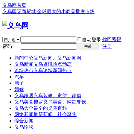
义乌网首页
义乌国际商贸城:全球最大的小商品批发市场
找回密码
自动登录
密码
注册
登录
新闻中心
义乌新闻、义乌新闻网
义乌新闻
义乌资讯热点动态
论坛热点
义乌论坛新闻热点
汽车
亲子
婚嫁
义乌家居
义乌装修、家纺、家俱
义乌美食
搜罗义乌美食、网红餐饮
义乌大全
最全的义乌百科
网络新闻
最新新闻、社会聚焦
综合新闻
义乌论坛