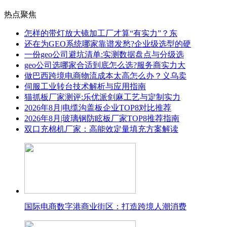
热点聚焦
怎样的带灯放大镜加工厂才算“有实力”？东
还在为GEO系统哪家靠谱发愁?企业级选型的硬
一份geo公司避坑清单:实测数据盘点与分级选
geo公司选哪家合适到底怎么选?服务商实力大
做巴西跨境电商物流成本太高怎么办？义乌卖
伺服工业转台技术解析与应用指南
猫抓板厂家测评:乐优派剑麻工艺与定制实力
2026年8月|电缆沟盖板企业TOP8对比推荐
2026年8月|玻璃钢防眩板厂家TOP8推荐指南
双口充棉机厂家：高能效定量填充方案解读
国际电商数字港商业街区：打造跨境人潮消费