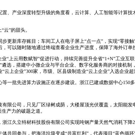
配置、产业深度转型升级的角度看，云计算、人工智能等计算技
“云”的甜头。
步更新库存账目；车间工人在电子屏上“点一点”，实现“零接触
后，可以随时随地通过终端查看企业生产进度，保障了海外订单
业“上云用数赋智”促进行动，持续完善提升全省“1+N”工业
”遴选，搭建中小微企业与平台企业、数字化服务商的对接机制，
云上企业”300家，市级、区县级制造业“云上企业”入选企业超过
等一批先进算力设施正在逐步建设。浙江已建成数据中心150
技有限公司，只见厂区绿树成荫，大楼屋顶光伏覆盖，太阳能发
质生产力的破题之道。
，浙江久立特材科技股份有限公司实现吨钢产量天然气消耗下降21
共同参与，把海洋垃圾变成“共富红利”，代表项目“蓝色循环”于