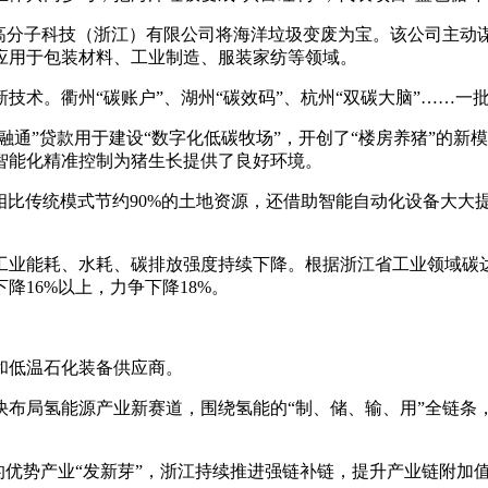
菲高分子科技（浙江）有限公司将海洋垃圾变废为宝。该公司主动
应用于包装材料、工业制造、服装家纺等领域。
技术。衢州“碳账户”、湖州“碳效码”、杭州“双碳大脑”……
融通”贷款用于建设“数字化低碳牧场”，开创了“楼房养猪”的新
智能化精准控制为猪生长提供了良好环境。
，相比传统模式节约90%的土地资源，还借助智能自动化设备大大提
能耗、水耗、碳排放强度持续下降。根据浙江省工业领域碳达峰实
降16%以上，力争下降18%。
备和低温石化装备供应商。
快布局氢能源产业新赛道，围绕氢能的“制、储、输、用”全链条
的优势产业“发新芽”，浙江持续推进强链补链，提升产业链附加