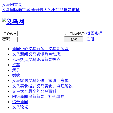
义乌网首页
义乌国际商贸城:全球最大的小商品批发市场
找回密码
自动登录
密码
注册
登录
新闻中心
义乌新闻、义乌新闻网
义乌新闻
义乌资讯热点动态
论坛热点
义乌论坛新闻热点
汽车
亲子
婚嫁
义乌家居
义乌装修、家纺、家俱
义乌美食
搜罗义乌美食、网红餐饮
义乌大全
最全的义乌百科
网络新闻
最新新闻、社会聚焦
综合新闻
义乌论坛