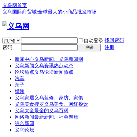
义乌网首页
义乌国际商贸城:全球最大的小商品批发市场
找回密码
自动登录
密码
注册
登录
新闻中心
义乌新闻、义乌新闻网
义乌新闻
义乌资讯热点动态
论坛热点
义乌论坛新闻热点
汽车
亲子
婚嫁
义乌家居
义乌装修、家纺、家俱
义乌美食
搜罗义乌美食、网红餐饮
义乌大全
最全的义乌百科
网络新闻
最新新闻、社会聚焦
综合新闻
义乌论坛