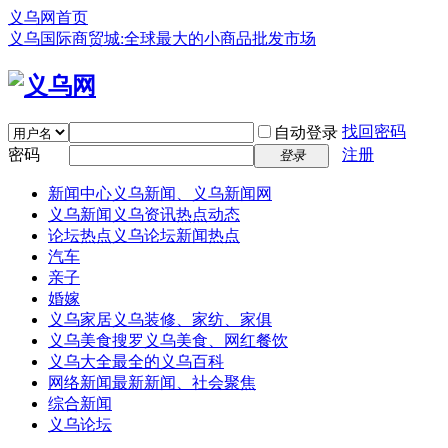
义乌网首页
义乌国际商贸城:全球最大的小商品批发市场
找回密码
自动登录
密码
注册
登录
新闻中心
义乌新闻、义乌新闻网
义乌新闻
义乌资讯热点动态
论坛热点
义乌论坛新闻热点
汽车
亲子
婚嫁
义乌家居
义乌装修、家纺、家俱
义乌美食
搜罗义乌美食、网红餐饮
义乌大全
最全的义乌百科
网络新闻
最新新闻、社会聚焦
综合新闻
义乌论坛