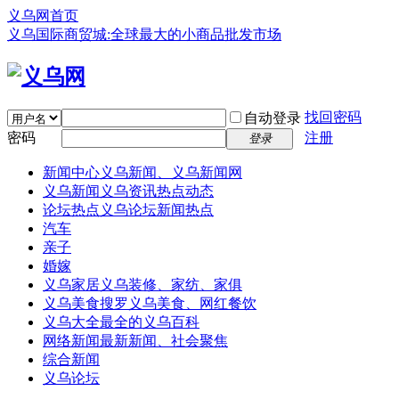
义乌网首页
义乌国际商贸城:全球最大的小商品批发市场
找回密码
自动登录
密码
注册
登录
新闻中心
义乌新闻、义乌新闻网
义乌新闻
义乌资讯热点动态
论坛热点
义乌论坛新闻热点
汽车
亲子
婚嫁
义乌家居
义乌装修、家纺、家俱
义乌美食
搜罗义乌美食、网红餐饮
义乌大全
最全的义乌百科
网络新闻
最新新闻、社会聚焦
综合新闻
义乌论坛