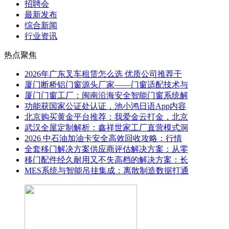
招聘会
最新发布
综合新闻
行业资讯
热点聚焦
2026年广东叉车租赁怎么选 优质公司推荐干
厦门断桥铝门窗源头厂家——门窗适配技术与
厦门门窗工厂：闽南沿海安全智能门窗系统解
功能获国家公证处认证，池小鸿日语App内容
北京购买黄金平台推荐：我爱金云打金，北京
武汉全屋定制解析：鑫祥世家工厂直营模式洞
2026 中石油加油卡安全高效回收攻略：行情
全套移门解决方案供应商评估解决方案：从零
移门配件经久耐用又不失高档的解决方案：长
MES系统与智能吊挂集成：离散制造数据打通