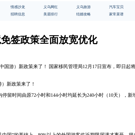
情感沙龙
义乌网红
义乌旅游
汽车宝贝
招聘信息
美眉排行
结婚攻略
家常菜谱
中国过境免签政策全面放宽优化
avel”（中国游）新政策来了！ 国家移民管理局12月17日宣布，即
中国游）新政策来了！
停留时间由原72小时和144小时均延长为240小时（10天），
44小时“遇见中国”的基础上，80%以上的外国游客临近期限届满才离