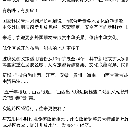
有所呼，有所应！
国家移民管理局副局长毛旭说：“综合考量各地文化旅游资源
更多外国朋友感受开放包容、繁荣稳定、安全有序的新时代中国
来吧，欢迎更多外国朋友来欣赏中华美景、体验中华文化。
优化区域开放布局，能去的地方更多了——
过境免签政策适用省份从19个扩展至24个，其中新增或扩大实
等国家重点发展区域，又有旅游资源富集、文化底蕴深厚、民
新增5个省份为山西、江西、安徽、贵州、海南。山西古建古
由贸易港……
“五千年很远，山西很近。”山西出入境边防检查总站副总站
受“晋”善“晋”美。
实施跨区域通行，往来更便利了——
与72/144小时过境免签政策相比，此次政策调整最大特点
成规模效应，提升开放水平、发展外向经济。