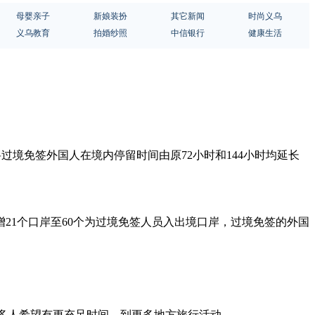
母婴亲子
新娘装扮
其它新闻
时尚义乌
义乌教育
拍婚纱照
中信银行
健康生活
日起将过境免签外国人在境内停留时间由原72小时和144小时均延长
新增21个口岸至60个为过境免签人员入出境口岸，过境免签的外国
开，很多人希望有更充足时间、到更多地方旅行活动。