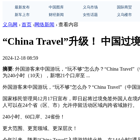
最新发布
中国图库
义乌市场
国际商贸
新车上市
财经新闻
女性话题
义乌楼市
义乌网
›
首页
›
网络新闻
›
查看内容
“China Travel”升级！ 
2024-12-18 08:59
摘要
: 外国游客来中国游玩，“玩不够”怎么办？“China Tr
为240小时（10天），新增21个口岸至 ...
外国游客来中国游玩，“玩不够”怎么办？“China Travel”（
国家移民管理局12月17日宣布，即日起将过境免签外国人在境内
人可以在24个省（区、市）允许停留活动区域内跨省域旅行。
240小时、60口岸、24省份！
更大范围、更宽领域、更深层次！
今年以来，随着“China Travel”入境游持续火热，在1