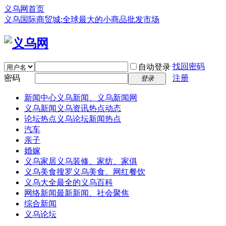
义乌网首页
义乌国际商贸城:全球最大的小商品批发市场
找回密码
自动登录
密码
注册
登录
新闻中心
义乌新闻、义乌新闻网
义乌新闻
义乌资讯热点动态
论坛热点
义乌论坛新闻热点
汽车
亲子
婚嫁
义乌家居
义乌装修、家纺、家俱
义乌美食
搜罗义乌美食、网红餐饮
义乌大全
最全的义乌百科
网络新闻
最新新闻、社会聚焦
综合新闻
义乌论坛