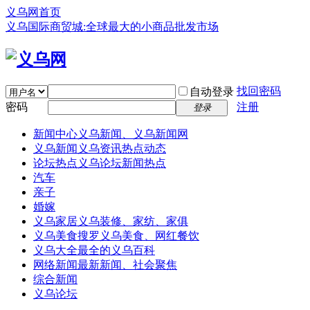
义乌网首页
义乌国际商贸城:全球最大的小商品批发市场
找回密码
自动登录
密码
注册
登录
新闻中心
义乌新闻、义乌新闻网
义乌新闻
义乌资讯热点动态
论坛热点
义乌论坛新闻热点
汽车
亲子
婚嫁
义乌家居
义乌装修、家纺、家俱
义乌美食
搜罗义乌美食、网红餐饮
义乌大全
最全的义乌百科
网络新闻
最新新闻、社会聚焦
综合新闻
义乌论坛