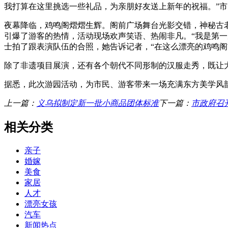
我打算在这里挑选一些礼品，为亲朋好友送上新年的祝福。”
夜幕降临，鸡鸣阁熠熠生辉。阁前广场舞台光影交错，神秘古
引爆了游客的热情，活动现场欢声笑语、热闹非凡。“我是第
士拍了跟表演队伍的合照，她告诉记者，“在这么漂亮的鸡鸣阁
除了非遗项目展演，还有各个朝代不同形制的汉服走秀，既让
据悉，此次游园活动，为市民、游客带来一场充满东方美学风
上一篇：
义乌拟制定新一批小商品团体标准
下一篇：
市政府召
相关分类
亲子
婚嫁
美食
家居
人才
漂亮女孩
汽车
新闻热点