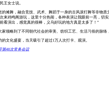
市民王女士说。
老的傩舞，融合竞技、武术、舞蹈于一身的古风滚灯舞等非物质
一次来鸡鸣阁游玩，这里十分热闹，各种表演让我眼前一亮，切实
前看演出，感觉真的很棒，义乌好玩的地方真是太多了！”
大家领略到了不同朝代社会的审美、纺织工艺、生活习俗的脉络
韵的文化盛宴，当天吸引了超过1万人次打卡、观演。
开第48次常务会议