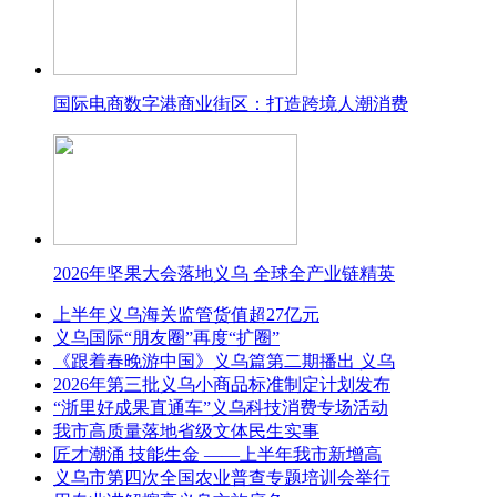
国际电商数字港商业街区：打造跨境人潮消费
2026年坚果大会落地义乌 全球全产业链精英
上半年义乌海关监管货值超27亿元
义乌国际“朋友圈”再度“扩圈”
《跟着春晚游中国》义乌篇第二期播出 义乌
2026年第三批义乌小商品标准制定计划发布
“浙里好成果直通车”义乌科技消费专场活动
我市高质量落地省级文体民生实事
匠才潮涌 技能生金 ——上半年我市新增高
义乌市第四次全国农业普查专题培训会举行