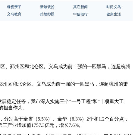
母婴亲子
新娘装扮
其它新闻
时尚义乌
义乌教育
拍婚纱照
中信银行
健康生活
余杭区、鄞州区和北仑区。义乌成为前十强的一匹黑马，连超杭州
、鄞州区和北仑区。义乌成为前十强的一匹黑马，连超杭州的萧
发展稳定任务，我市深入实施三个“一号工程”和“十项重大工
的担当作为。
分别高于全省（5.5%）、金华（6.3%）2个和1.2个百分点，
产业增加值1757.3亿元，增长7.6%。