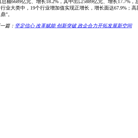
额6689亿元、增长18.2%，其中出口5889亿元、增长17.7%
个行业大类中，19个行业增加值实现正增长，增长面达67.9%；高新
鼎”。
一篇：
坚定信心 改革赋能 创新突破 政企合力开拓发展新空间