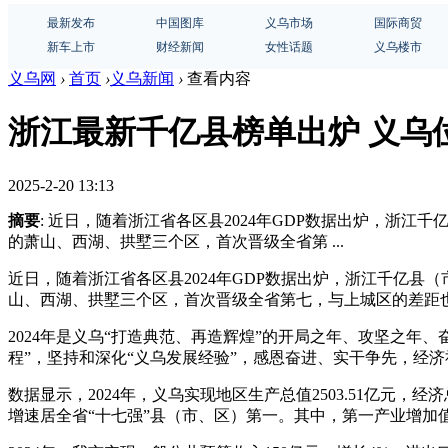
最新发布
中国图库
义乌市场
国际商贸
新车上市
财经新闻
女性话题
义乌楼市
义乌网
›
首页
›
义乌新闻
›
查看内容
浙江最新千亿县榜单出炉 义乌
2025-2-20 13:13
摘要
: 近日，随着浙江省各区县2024年GDP数据出炉，
的萧山、西湖、拱墅三个区，首次晋级全省第 ...
近日，随着浙江省各区县2024年GDP数据出炉，浙江千亿
山、西湖、拱墅三个区，首次晋级全省第七，与上城区的差距也
2024年是义乌“打造典范、再造辉煌”的开局之年、攻坚之年
程”，坚持和深化“义乌发展经验”，感恩奋进、实干争先，经
数据显示，2024年，义乌实现地区生产总值2503.51亿元，经
增速居全省“十七强”县（市、区）第一。其中，第一产业增加值28.3