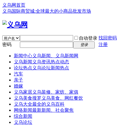
义乌网首页
义乌国际商贸城:全球最大的小商品批发市场
找回密码
自动登录
密码
注册
登录
新闻中心
义乌新闻、义乌新闻网
义乌新闻
义乌资讯热点动态
论坛热点
义乌论坛新闻热点
汽车
亲子
婚嫁
义乌家居
义乌装修、家纺、家俱
义乌美食
搜罗义乌美食、网红餐饮
义乌大全
最全的义乌百科
网络新闻
最新新闻、社会聚焦
综合新闻
义乌论坛