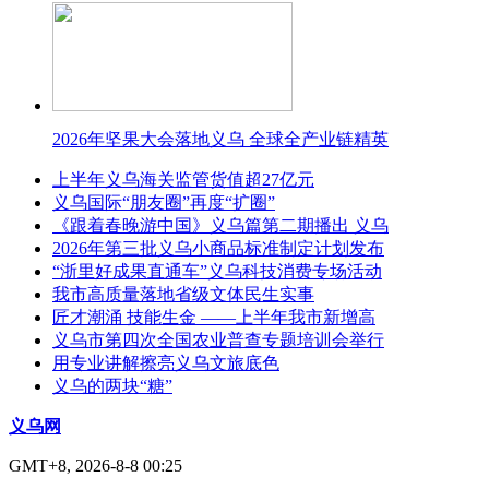
2026年坚果大会落地义乌 全球全产业链精英
上半年义乌海关监管货值超27亿元
义乌国际“朋友圈”再度“扩圈”
《跟着春晚游中国》义乌篇第二期播出 义乌
2026年第三批义乌小商品标准制定计划发布
“浙里好成果直通车”义乌科技消费专场活动
我市高质量落地省级文体民生实事
匠才潮涌 技能生金 ——上半年我市新增高
义乌市第四次全国农业普查专题培训会举行
用专业讲解擦亮义乌文旅底色
义乌的两块“糖”
义乌网
GMT+8, 2026-8-8 00:25