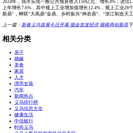
2024年，我市实现一般公共预算收入150亿元、增长4%；进出口总
上年增长7.6%，其中规上工业增加值增长12.4%，规上工业28
新鼎”，蝉联“大禹鼎”金鼎、乡村振兴“神农鼎”、“浙江制造天工
上一篇：
新春义乌首展今日开幕 掘金首发经济 规模再创新高
下
相关分类
亲子
婚嫁
美食
家居
人才
漂亮女孩
汽车
新闻热点
义乌排行榜
义乌信息大全
健康生活
中信银行
时尚义乌