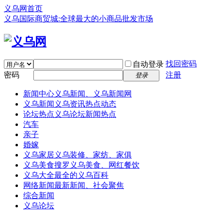
义乌网首页
义乌国际商贸城:全球最大的小商品批发市场
找回密码
自动登录
密码
注册
登录
新闻中心
义乌新闻、义乌新闻网
义乌新闻
义乌资讯热点动态
论坛热点
义乌论坛新闻热点
汽车
亲子
婚嫁
义乌家居
义乌装修、家纺、家俱
义乌美食
搜罗义乌美食、网红餐饮
义乌大全
最全的义乌百科
网络新闻
最新新闻、社会聚焦
综合新闻
义乌论坛